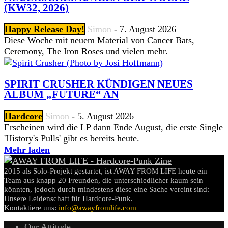
(KW32, 2026)
Happy Release Day!
Simon
-
7. August 2026
Diese Woche mit neuem Material von Cancer Bats,
Ceremony, The Iron Roses und vielen mehr.
SPIRIT CRUSHER KÜNDIGEN NEUES
ALBUM „FUTURE“ AN
Hardcore
Simon
-
5. August 2026
Erscheinen wird die LP dann Ende August, die erste Single
'History's Pulls' gibt es bereits heute.
Mehr laden
2015 als Solo-Projekt gestartet, ist AWAY FROM LIFE heute ein
Team aus knapp 20 Freunden, die unterschiedlicher kaum sein
könnten, jedoch durch mindestens diese eine Sache vereint sind:
Unsere Leidenschaft für Hardcore-Punk.
Kontaktiere uns:
info@awayfromlife.com
Our Attitude