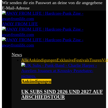
Wir senden dir ein Passwort an deine von dir angegebene
E-Mail-Adresse
AWAY FROM LIFE
News
Alle
Ankündigungen
Exklusive
Festivals
Touren
Vid
Ankündigungen
UK SUBS SIND 2026 UND 2027 AUF
ABSCHIEDSTOUR