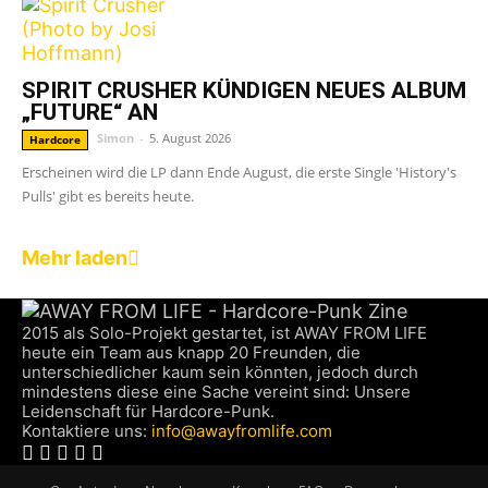
SPIRIT CRUSHER KÜNDIGEN NEUES ALBUM
„FUTURE“ AN
Simon
-
5. August 2026
Hardcore
Erscheinen wird die LP dann Ende August, die erste Single 'History's
Pulls' gibt es bereits heute.
Mehr laden
2015 als Solo-Projekt gestartet, ist AWAY FROM LIFE
heute ein Team aus knapp 20 Freunden, die
unterschiedlicher kaum sein könnten, jedoch durch
mindestens diese eine Sache vereint sind: Unsere
Leidenschaft für Hardcore-Punk.
Kontaktiere uns:
info@awayfromlife.com