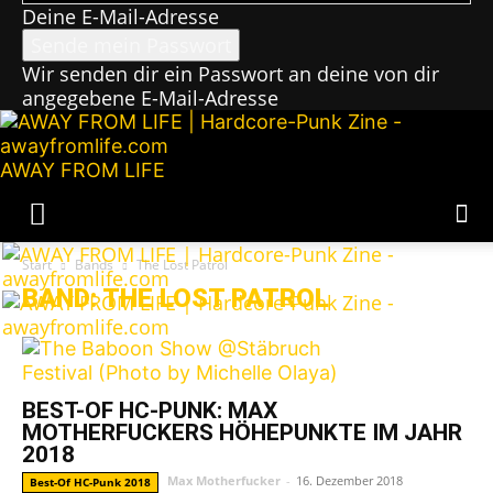
Deine E-Mail-Adresse
Wir senden dir ein Passwort an deine von dir
angegebene E-Mail-Adresse
AWAY FROM LIFE
Start
Bands
The Lost Patrol
BAND: THE LOST PATROL
BEST-OF HC-PUNK: MAX
MOTHERFUCKERS HÖHEPUNKTE IM JAHR
2018
Max Motherfucker
-
16. Dezember 2018
Best-Of HC-Punk 2018