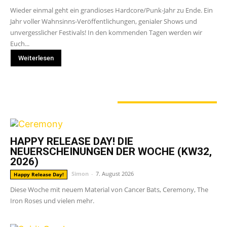
Wieder einmal geht ein grandioses Hardcore/Punk-Jahr zu Ende. Ein
Jahr voller Wahnsinns-Veröffentlichungen, genialer Shows und
unvergesslicher Festivals! In den kommenden Tagen werden wir
Euch...
Weiterlesen
GERADE ANGESAGT
HAPPY RELEASE DAY! DIE
NEUERSCHEINUNGEN DER WOCHE (KW32,
2026)
Simon
-
7. August 2026
Happy Release Day!
Diese Woche mit neuem Material von Cancer Bats, Ceremony, The
Iron Roses und vielen mehr.