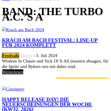
BAND: THE TURBO
A.C.’S A
KRACH AM BACH FESTIVAL: LINE-UP
FÜR 2024 KOMPLETT
Festivals
Simon
-
3. Juli 2024
Wisdom In Chains und Sick Of It All mussten absagen, für
die Ignite und Rykers neu mit dabei sind.
Weiterlesen
GERADE ANGESAGT
HAPPY RELEASE DAY! DIE
NEUERSCHEINUNGEN DER WOCHE
(KW32, 2026)