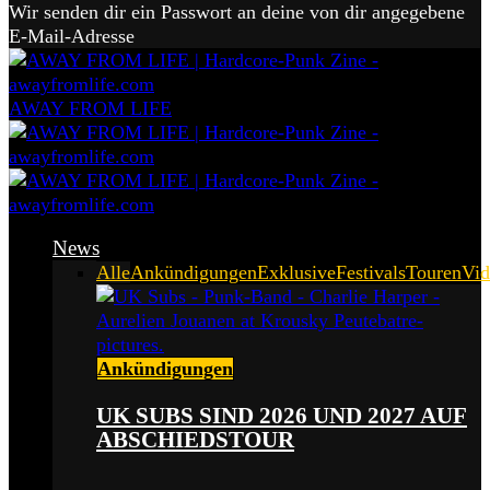
Wir senden dir ein Passwort an deine von dir angegebene
E-Mail-Adresse
AWAY FROM LIFE
News
Alle
Ankündigungen
Exklusive
Festivals
Touren
Vid
Ankündigungen
UK SUBS SIND 2026 UND 2027 AUF
ABSCHIEDSTOUR