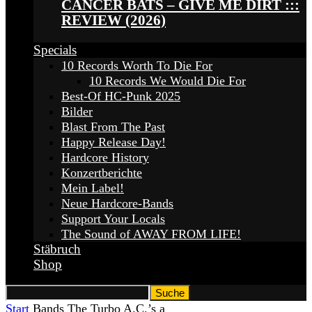
CANCER BATS – GIVE ME DIRT :::
REVIEW (2026)
Specials
10 Records Worth To Die For
10 Records We Would Die For
Best-Of HC-Punk 2025
Bilder
Blast From The Past
Happy Release Day!
Hardcore History
Konzertberichte
Mein Label!
Neue Hardcore-Bands
Support Your Locals
The Sound of AWAY FROM LIFE!
Stäbruch
Shop
Start
Bands
The Turbo A.C.’s a