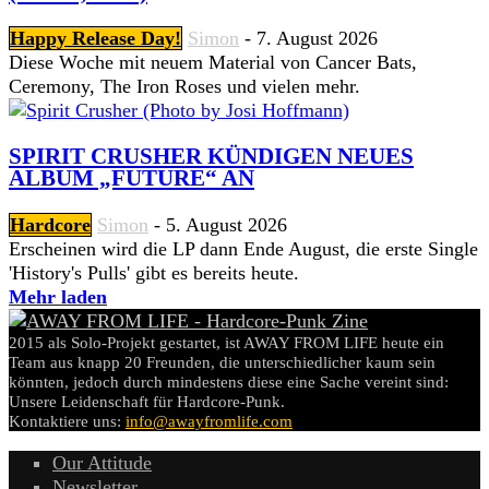
Happy Release Day!
Simon
-
7. August 2026
Diese Woche mit neuem Material von Cancer Bats,
Ceremony, The Iron Roses und vielen mehr.
SPIRIT CRUSHER KÜNDIGEN NEUES
ALBUM „FUTURE“ AN
Hardcore
Simon
-
5. August 2026
Erscheinen wird die LP dann Ende August, die erste Single
'History's Pulls' gibt es bereits heute.
Mehr laden
2015 als Solo-Projekt gestartet, ist AWAY FROM LIFE heute ein
Team aus knapp 20 Freunden, die unterschiedlicher kaum sein
könnten, jedoch durch mindestens diese eine Sache vereint sind:
Unsere Leidenschaft für Hardcore-Punk.
Kontaktiere uns:
info@awayfromlife.com
Our Attitude
Newsletter