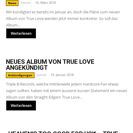
Simon
-
10. März 2018
News
Wir kündigten es bereits im Januar an, doch die Pläne zum neuen
Album von True Love werden jetzt immer konkreter. So soll das
Album...
Weiterlesen
NEUES ALBUM VON TRUE LOVE
ANGEKÜNDIGT
Jakob
-
19. Januar 2018
Ankündigungen
Triple B-Records, welche mittlerweile jedem Hardcore-Fan etwas
sagen sollten, haben mit einem äusserst kurzen Statement ein neues
Album von den Straight Edgern True Love...
Weiterlesen