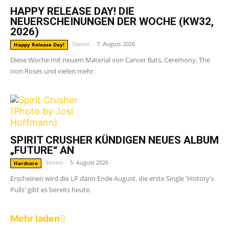
HAPPY RELEASE DAY! DIE
NEUERSCHEINUNGEN DER WOCHE (KW32,
2026)
Simon
-
7. August 2026
Happy Release Day!
Diese Woche mit neuem Material von Cancer Bats, Ceremony, The
Iron Roses und vielen mehr.
SPIRIT CRUSHER KÜNDIGEN NEUES ALBUM
„FUTURE“ AN
Simon
-
5. August 2026
Hardcore
Erscheinen wird die LP dann Ende August, die erste Single 'History's
Pulls' gibt es bereits heute.
Mehr laden