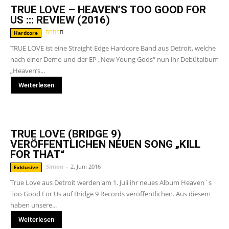
TRUE LOVE – HEAVEN’S TOO GOOD FOR
US ::: REVIEW (2016)
Hardcore
TRUE LOVE ist eine Straight Edge Hardcore Band aus Detroit, welche
nach einer Demo und der EP „New Young Gods“ nun ihr Debütalbum
„Heaven’s...
Weiterlesen
TRUE LOVE (BRIDGE 9)
VERÖFFENTLICHEN NEUEN SONG „KILL
FOR THAT“
Simon
-
2. Juni 2016
Exklusive
True Love aus Detroit werden am 1. Juli ihr neues Album Heaven´s
Too Good For Us auf Bridge 9 Records veröffentlichen. Aus diesem
haben unsere...
Weiterlesen