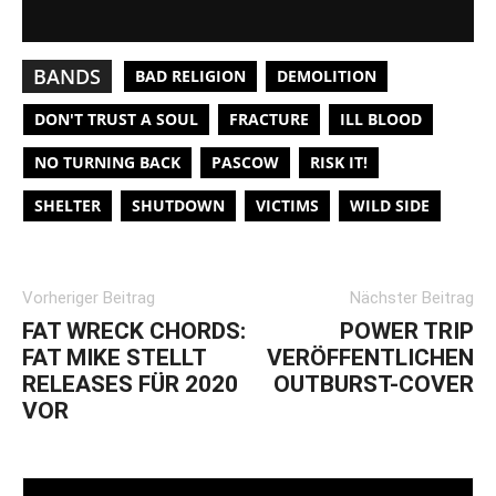
BANDS
BAD RELIGION
DEMOLITION
DON'T TRUST A SOUL
FRACTURE
ILL BLOOD
NO TURNING BACK
PASCOW
RISK IT!
SHELTER
SHUTDOWN
VICTIMS
WILD SIDE
Vorheriger Beitrag
Nächster Beitrag
FAT WRECK CHORDS:
POWER TRIP
FAT MIKE STELLT
VERÖFFENTLICHEN
RELEASES FÜR 2020
OUTBURST-COVER
VOR