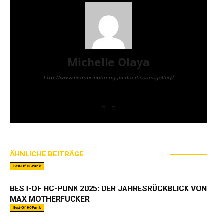
Michelle Olaya
http://www.momusicphotog.jimdosite.com/gallery/
Freelance Photographer from Ecuador based in
Bayern - Germany. AWAY FROM LIFE's Paparazzi.
ÄHNLICHE BEITRÄGE
MEHR VOM AUTOR
Best-Of HC-Punk
BEST-OF HC-PUNK 2025: DER JAHRESRÜCKBLICK VON
MAX MOTHERFUCKER
Best-Of HC-Punk