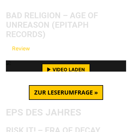
YouTube-Inhalte immer entsperren
BAD RELIGION – AGE OF
UNREASON (EPITAPH
RECORDS)
Mit dem Laden des Videos akzeptierst du die
Review
Datenschutzerklärung von YouTube.
Mehr erfahren
VIDEO LADEN
YouTube-Inhalte immer entsperren
ZUR LESERUMFRAGE »
EPS DES JAHRES
RISK IT! – ERA OF DECAY