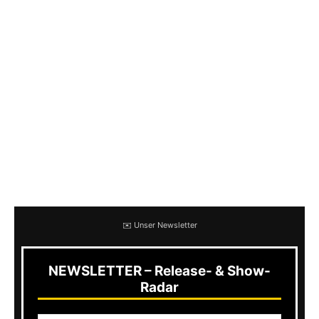
Gleichzeitig dürft Ihr uns bis zum 31. Dezember
2019 Eure Highlights des Jahres in unserer
Leserumfrage verraten.
Beantwortet hierfür einfach kurz folgende
sechs Fragen und gewinnt mit etwas Glück 1
von 3 Überraschungspaketen im Sachwert von
über 200 Euro! Die Ergebnisse der Umfrage
präsentieren wir Euch dann im Januar 2020.
✉️ Unser Newsletter
NEWSLETTER – Release- & Show-
Radar