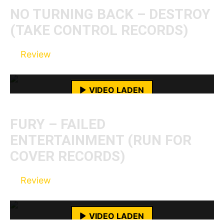
YouTube-Inhalte immer entsperren
NO TURNING BACK – DESTROY
(TAKE CONTROL RECORDS)
Mit dem Laden des Videos akzeptierst du die
Review
Datenschutzerklärung von YouTube.
Mehr erfahren
VIDEO LADEN
YouTube-Inhalte immer entsperren
FURY – FAILED
ENTERTAINMENT (RUN FOR
COVER RECORDS)
Mit dem Laden des Videos akzeptierst du die
Review
Datenschutzerklärung von YouTube.
Mehr erfahren
VIDEO LADEN