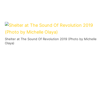
Shelter at The Sound Of Revolution 2019 (Photo by Michelle
Olaya)
E
s ist wieder so weit – das Jahr neigt
sich dem Ende zu. Auch 2019 durften
wir uns wieder über wunderbare
Veröffentlichungen, grandiose Shows und
unvergessliche Festivals freuen! Im Dezember
verraten wir Euch wieder täglich unsere
musikalischen Highlights des Jahres.
Unser
Best-Of HC-Punk 2019
!