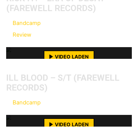
(FAREWELL RECORDS)
Bandcamp
Mit dem Laden des Videos akzeptierst du die
Review
Datenschutzerklärung von YouTube.
Mehr erfahren
VIDEO LADEN
YouTube-Inhalte immer entsperren
ILL BLOOD – S/T (FAREWELL
RECORDS)
Mit dem Laden des Videos akzeptierst du die
Bandcamp
Datenschutzerklärung von YouTube.
Mehr erfahren
VIDEO LADEN