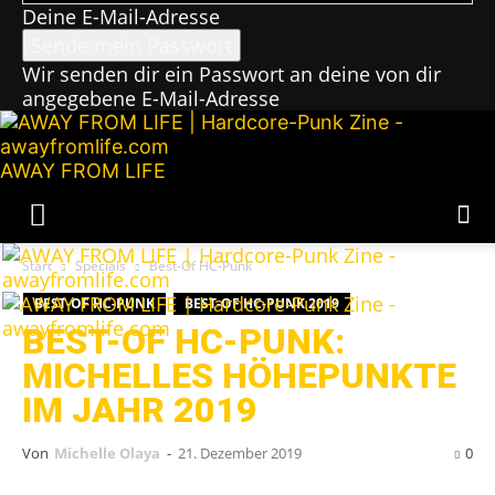
Deine E-Mail-Adresse
Wir senden dir ein Passwort an deine von dir
angegebene E-Mail-Adresse
AWAY FROM LIFE
Start
Specials
Best-Of HC-Punk
BEST-OF HC-PUNK
BEST-OF HC-PUNK 2019
BEST-OF HC-PUNK:
MICHELLES HÖHEPUNKTE
IM JAHR 2019
Von
Michelle Olaya
-
21. Dezember 2019
0