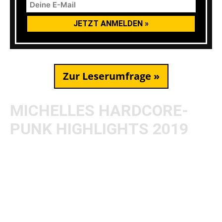
Zur Leserumfrage »
MICHELLES HARDCORE-
PUNK HIGHLIGHTS 2019
Ich bin Michelle und seit 2016 als Fotografin und
manchmal auch als Redakteurin für AWAY
FROM LIFE tätig.