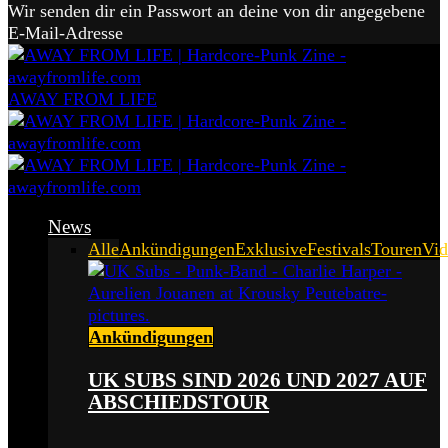
Wir senden dir ein Passwort an deine von dir angegebene
E-Mail-Adresse
AWAY FROM LIFE
News
Alle
Ankündigungen
Exklusive
Festivals
Touren
Vid
Ankündigungen
UK SUBS SIND 2026 UND 2027 AUF
ABSCHIEDSTOUR