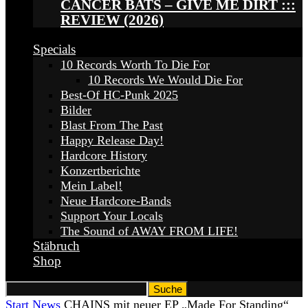
CANCER BATS – GIVE ME DIRT :::
REVIEW (2026)
Specials
10 Records Worth To Die For
10 Records We Would Die For
Best-Of HC-Punk 2025
Bilder
Blast From The Past
Happy Release Day!
Hardcore History
Konzertberichte
Mein Label!
Neue Hardcore-Bands
Support Your Locals
The Sound of AWAY FROM LIFE!
Stäbruch
Shop
Start
News
CHAINS mit neuer EP „Made For Standing“