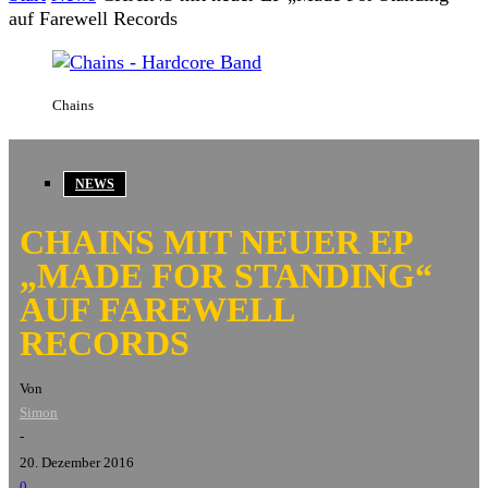
auf Farewell Records
Chains
NEWS
CHAINS MIT NEUER EP
„MADE FOR STANDING“
AUF FAREWELL
RECORDS
Von
Simon
-
20. Dezember 2016
0