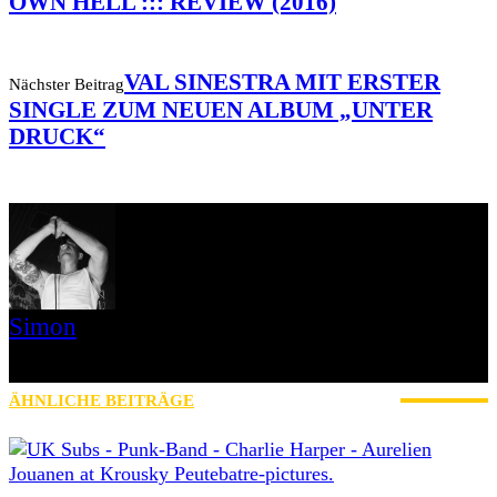
OWN HELL ::: REVIEW (2016)
VAL SINESTRA MIT ERSTER
Nächster Beitrag
SINGLE ZUM NEUEN ALBUM „UNTER
DRUCK“
Simon
» Thin Ice » Das Gelbe vom Oi! » Stäbruch Fest » Gimme Some
Action Shows
ÄHNLICHE BEITRÄGE
MEHR VOM AUTOR