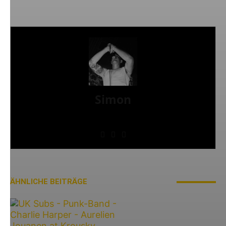
Simon
» Thin Ice » Das Gelbe vom Oi! » Stäbruch Fest »
Gimme Some Action Shows
ÄHNLICHE BEITRÄGE
MEHR VOM AUTOR