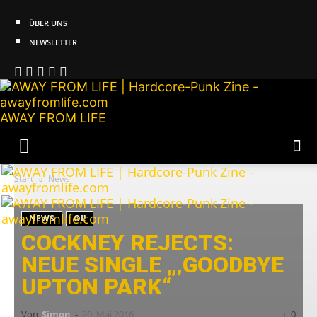
ÜBER UNS
NEWSLETTER
AWAY FROM LIFE
Start
News
NEWS
OI!
COCKNEY REJECTS:
NEUE SINGLE „‚GOODBYE
UPTON PARK“
Von
Simon
-
20. Mai 2016
0