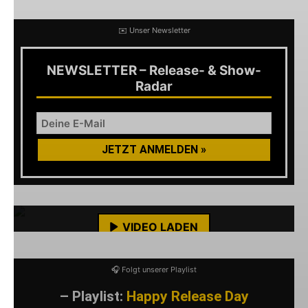
✉️ Unser Newsletter
NEWSLETTER – Release- & Show-
Radar
Mit dem Laden des Videos akzeptierst du die
Datenschutzerklärung von YouTube.
Mehr erfahren
VIDEO LADEN
YouTube-Inhalte immer entsperren
🎧 Folgt unserer Playlist
– Playlist:
Happy Release Day