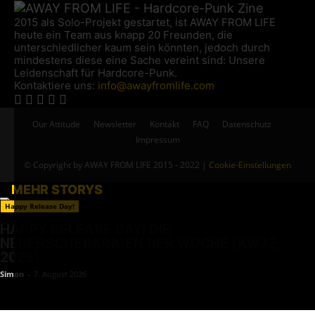
2015 als Solo-Projekt gestartet, ist AWAY FROM LIFE
heute ein Team aus knapp 20 Freunden, die
unterschiedlicher kaum sein könnten, jedoch durch
mindestens diese eine Sache vereint sind: Unsere
Leidenschaft für Hardcore-Punk.
Kontaktiere uns:
info@awayfromlife.com
Our Attitude
Newsletter
Kontakt
FAQ
Datenschutz
Impressum
© Copyright by AWAY FROM LIFE 2015 - 2022 |
Cookie-Einstellungen
MEHR STORYS
Happy Release Day!
HAPPY RELEASE DAY! DIE
NEUERSCHEINUNGEN DER WOCHE (KW32,
2026)
Simon
-
7. August 2026