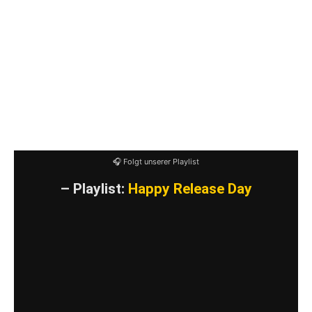
Interrupters Freunde sind, verdammt noch mal,
Familie, die diese Dinge genauso wie wir
glauben. Ich bin überaus dankbar, dies mit ihnen
teilen zu dürfen, auch wenn ich innerlich
überwältigt und emotional bin. Was für ein
unglaublicher Moment, in dem sich der Kreis
schließt.“
🎧 Folgt unserer Playlist
– Playlist:
Happy Release Day