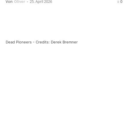
Von
Oliver
-
25. April 2026
0
Dead Pioneers - Credits: Derek Bremner
Die
Dead Pioneers
melden sich mit einem
weiteren Titel aus ihrem kommenden Album
Wagon Burner
zurück, das am 26. Juni 2026
über
Hassle Records
(Cargo) erscheinen wird.
Die neue Single mit dem Titel
Never Alone
enthält einen Gastauftritt mit
Aimee
Interrupter
, der Sängerin der kalifornischen
Ska-Punk-Band
The Interrupters
.
„Ich wünschte, ich könnte ausdrücken, wie