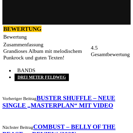
BEWERTUNG
Bewertung
Zusammenfassung
4.5
Grandioses Album mit melodischem
Gesamtbewertung
Punkrock und guten Texten!
BANDS
DREI METER FELDWEG
BUSTER SHUFFLE – NEUE
Vorheriger Beitrag
SINGLE „MASTERPLAN“ MIT VIDEO
COMBUST – BELLY OF THE
Nächster Beitrag