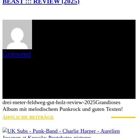
BEAST ::: REVIEW (2025)
Gripweed
Gripweed ist Wikipedianer mit Leib und Seele und das, was man
gemeinhin als Musiknerd bezeichnet. Musikalisch ist er in vielen
Genres beheimatet, wobei er das Exotische und Unbekannte den
Stars und Sternchen vorzieht. Eine Weile bloggte er auch auf
blogspot.de und war Schreiberling des leider eingestellten
saarländischen Webzines Iamhavoc. nach dessen Einstellung
wechselte er mit Max zu AWAY FROM LIFE.
drei-meter-feldweg-gut-holz-review-2025
Grandioses
Album mit melodischem Punkrock und guten Texten!
ÄHNLICHE BEITRÄGE
MEHR VOM AUTOR