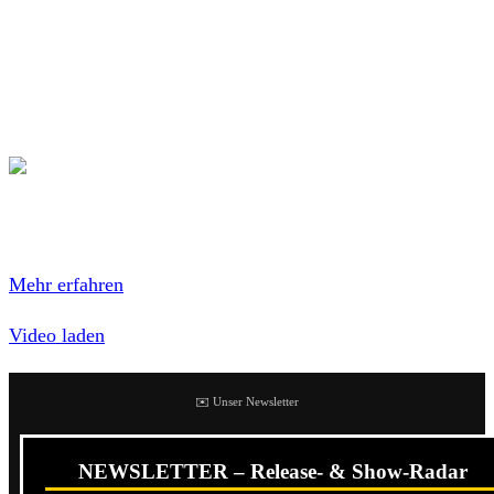
Songs. Die CD-Version kommt im schicken Digipak, die
LP im 180 gr. colored vinyl) und auch über alle
Downloadportale wird das gute Stück erhältlich sein. Eine
Fan-Box gehört wohl heute auch dazu.
Mit dem Laden des Videos akzeptierst du die
Datenschutzerklärung von YouTube.
Mehr erfahren
Video laden
✉️ Unser Newsletter
NEWSLETTER – Release- & Show-Radar