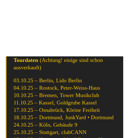
Nichts für ewig
Krokodilstränen
Alle Deine Bilder
Chaos
Letzter Tanz
Neue Single
Tourdaten
(Achtung! einige sind schon
ausverkauft)
03.10.25 – Berlin, Lido Berlin
04.10.25 – Rostock, Peter-Weiss-Haus
10.10.25 – Bremen, Tower Musikclub
11.10.25 – Kassel, Goldgrube Kassel
17.10.25 – Osnabrück, Kleine Freiheit
18.10.25 – Dortmund, JunkYard • Dortmund
24.10.25 – Köln, Gebäude 9
25.10.25 – Stuttgart, clubCANN