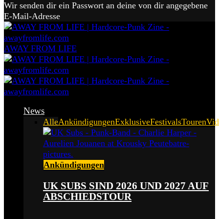
Wir senden dir ein Passwort an deine von dir angegebene
E-Mail-Adresse
AWAY FROM LIFE
News
Alle
Ankündigungen
Exklusive
Festivals
Touren
Vid
Ankündigungen
UK SUBS SIND 2026 UND 2027 AUF
ABSCHIEDSTOUR