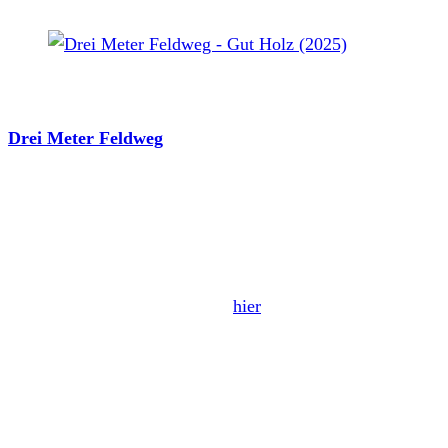
Drei Meter Feldweg - Gut Holz (2025)
Drei Meter Feldweg
haben seit dem Album
Durak
eine
erstaunliche Karriere hingelegt. Mit ihrem vierten Album
ging es erstmals in die Charts auf Platz 71. Als krass gute
Liveband überzeugten sie unter anderem beim
saarländischen Festival Rocko del Schlacko, was dazu
führte, dass sie die Stummsche Reithalle 2023
ausverkauften (Konzertbericht
hier
) und dabei nicht nur
Szenepublikum anzogen. Nun, drei Jahre später sind alle
auf den Nachfolger gespannt. Am 28. März 2025 nun
erscheint das neue Album und bei mir rotiert es schon seit
gut einem Monat im Autoradio. Und ja, es ist definitiv ein
Hit.
Gut Holz
heißt das feine Teil und umfasst13 neue