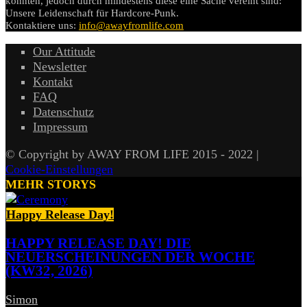
könnten, jedoch durch mindestens diese eine Sache vereint sind:
Unsere Leidenschaft für Hardcore-Punk.
Kontaktiere uns:
info@awayfromlife.com
Our Attitude
Newsletter
Kontakt
FAQ
Datenschutz
Impressum
© Copyright by AWAY FROM LIFE 2015 - 2022 |
Cookie-Einstellungen
MEHR STORYS
Happy Release Day!
HAPPY RELEASE DAY! DIE
NEUERSCHEINUNGEN DER WOCHE
(KW32, 2026)
Simon
-
7. August 2026