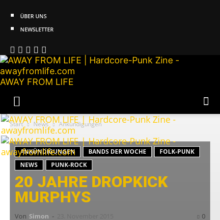
ÜBER UNS
NEWSLETTER
AWAY FROM LIFE
Start
News
Ankündigungen
ANKÜNDIGUNGEN
BANDS DER WOCHE
FOLK-PUNK
NEWS
PUNK-ROCK
20 JAHRE DROPKICK
MURPHYS
Von
Simon
-
23. November 2015
0