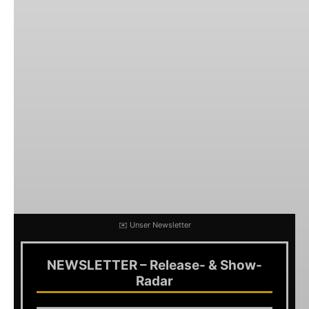
Mike 2002 die Street Dogs gründete folgte er
nach der Veröffentlichung von
Do Or Die
seinen
Kindheitstraum und wurde Feuerwehrmann.
Seit der zweiten Veröffentlichug
The Gangs All
Here
aus dem Jahr 1999 ist Al Barr Sänger der
Band die bis heute 6 weitere Studioalben
veröffentlichte. Das aktuelle Album der Murphys
Signed and Sealed in
Blood
wurde im Jahr 2013
herausgebracht.
✉️ Unser Newsletter
NEWSLETTER – Release- & Show-
Radar