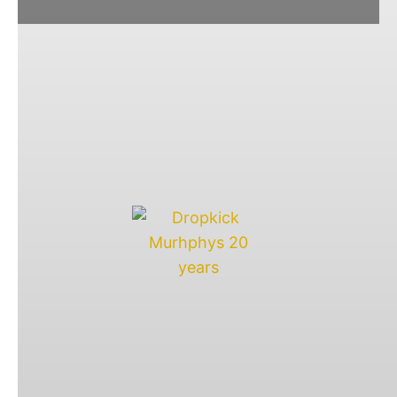
Die Boston Folk-Punk Band
Dropkick Murphys
feiern 2016 ihr 20jähriges Bandbestehen.
Anlässlich dieses Jubiläums verkündet die Band
eine US-Tour.
1996 gründete die irischstammigen Musiker die
Band und veröffentlichten 1998 ihr Debutalbum
Do Or Die
bei welchem noch Mike McColgan
Frotnmann der Dropkick Murphys war. Bevor