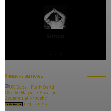
Simon
» Thin Ice » Das Gelbe vom Oi! » Stäbruch Fest »
Gimme Some Action Shows
ÄHNLICHE BEITRÄGE
MEHR VOM AUTOR
Ankündigungen