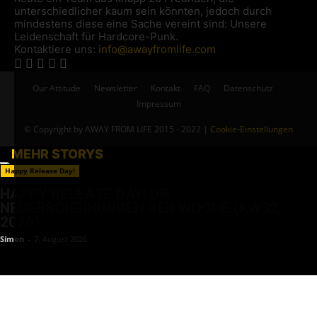
unterschiedlicher kaum sein könnten, jedoch durch
mindestens diese eine Sache vereint sind: Unsere
Leidenschaft für Hardcore-Punk.
Kontaktiere uns:
info@awayfromlife.com
Our Attitude
Newsletter
Kontakt
FAQ
Datenschutz
Impressum
© Copyright by AWAY FROM LIFE 2015 - 2022 |
Cookie-Einstellungen
MEHR STORYS
Happy Release Day!
HAPPY RELEASE DAY! DIE
NEUERSCHEINUNGEN DER WOCHE (KW32,
2026)
Simon
-
7. August 2026