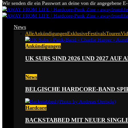
Wir senden dir ein Passwort an deine von dir angegebene E
News
Alle
Ankündigungen
Exklusive
Festivals
Touren
Vid
Ankündigungen
UK SUBS SIND 2026 UND 2027 AUF
News
BELGISCHE HARDCORE-BAND SPI
Hardcore
BACKSTABBED MIT NEUER SINGLE