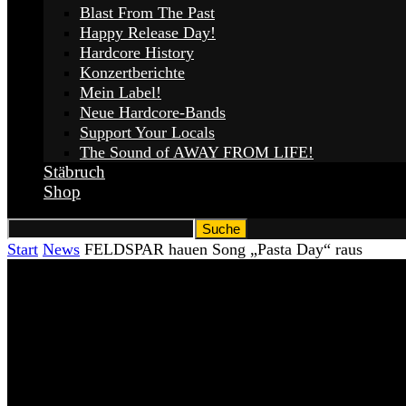
Blast From The Past
Happy Release Day!
Hardcore History
Konzertberichte
Mein Label!
Neue Hardcore-Bands
Support Your Locals
The Sound of AWAY FROM LIFE!
Stäbruch
Shop
Start
News
FELDSPAR hauen Song „Pasta Day“ raus