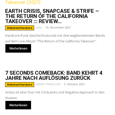
EARTH CRISIS, SNAPCASE & STRIFE –
THE RETURN OF THE CALIFORNIA
TAKEOVER ::: REVIEW...
nita
-
16. November 2021
Oldschool-Hardcore
Hardcore-Punk Geschichtsstunde mit drei wegbereitenden Bands
auf dem Live-Album "The Return of the California Takeover".
Weiterlesen
7 SECONDS COMEBACK: BAND KEHRT 4
JAHRE NACH AUFLÖSUNG ZURÜCK
AWAY FROM LIFE
-
5. Oktober 2021
Oldschool-Hardcore
Anlass ist eine Tour mit Circle Jerks und Negative Approach in den
Staaten.
Weiterlesen