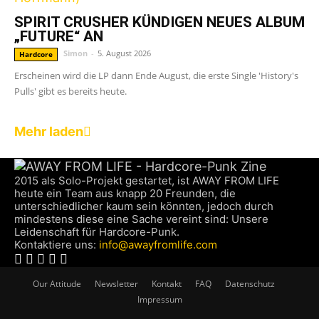
SPIRIT CRUSHER KÜNDIGEN NEUES ALBUM
„FUTURE“ AN
Simon
-
5. August 2026
Hardcore
Erscheinen wird die LP dann Ende August, die erste Single 'History's
Pulls' gibt es bereits heute.
Mehr laden
2015 als Solo-Projekt gestartet, ist AWAY FROM LIFE
heute ein Team aus knapp 20 Freunden, die
unterschiedlicher kaum sein könnten, jedoch durch
mindestens diese eine Sache vereint sind: Unsere
Leidenschaft für Hardcore-Punk.
Kontaktiere uns:
info@awayfromlife.com
Our Attitude
Newsletter
Kontakt
FAQ
Datenschutz
Impressum