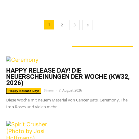
1
2
3
GERADE ANGESAGT
HAPPY RELEASE DAY! DIE
NEUERSCHEINUNGEN DER WOCHE (KW32,
2026)
Simon
-
7. August 2026
Happy Release Day!
Diese Woche mit neuem Material von Cancer Bats, Ceremony, The
Iron Roses und vielen mehr.