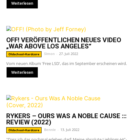
Weiterlesen
OFF! VERÖFFENTLICHEN NEUES VIDEO
„WAR ABOVE LOS ANGELES“
Simon
-
27. Juli 2022
Oldschool-Hardcore
Vom neuen Album 'Free LSD', das im September erscheinen wird.
Weiterlesen
RYKERS – OURS WAS A NOBLE CAUSE :::
REVIEW (2022)
Bennie
-
13. Juli 2022
Oldschool-Hardcore
"Dass ich das nochmal erleben darf: Meine absolute Lieblings-HC-