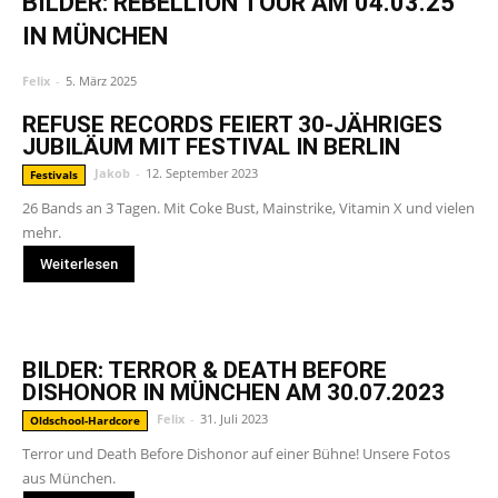
BILDER: REBELLION TOUR AM 04.03.25
IN MÜNCHEN
Felix
-
5. März 2025
REFUSE RECORDS FEIERT 30-JÄHRIGES
JUBILÄUM MIT FESTIVAL IN BERLIN
Jakob
-
12. September 2023
Festivals
26 Bands an 3 Tagen. Mit Coke Bust, Mainstrike, Vitamin X und vielen
mehr.
Weiterlesen
BILDER: TERROR & DEATH BEFORE
DISHONOR IN MÜNCHEN AM 30.07.2023
Felix
-
31. Juli 2023
Oldschool-Hardcore
Terror und Death Before Dishonor auf einer Bühne! Unsere Fotos
aus München.