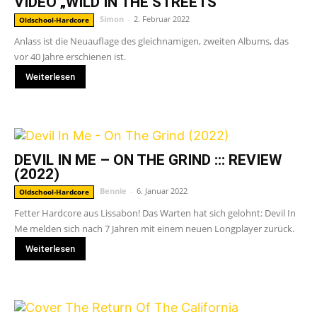
VIDEO „WILD IN THE STREETS“
Simon
-
2. Februar 2022
Oldschool-Hardcore
Anlass ist die Neuauflage des gleichnamigen, zweiten Albums, das
vor 40 Jahre erschienen ist.
Weiterlesen
DEVIL IN ME – ON THE GRIND ::: REVIEW
(2022)
Bennie
-
6. Januar 2022
Oldschool-Hardcore
Fetter Hardcore aus Lissabon! Das Warten hat sich gelohnt: Devil In
Me melden sich nach 7 Jahren mit einem neuen Longplayer zurück.
Weiterlesen