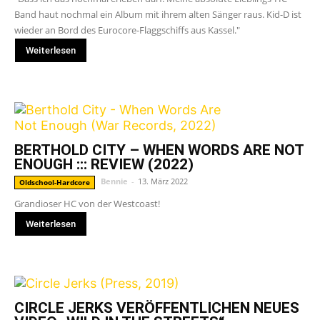
Band haut nochmal ein Album mit ihrem alten Sänger raus. Kid-D ist
wieder an Bord des Eurocore-Flaggschiffs aus Kassel."
Weiterlesen
BERTHOLD CITY – WHEN WORDS ARE NOT
ENOUGH ::: REVIEW (2022)
Bennie
-
13. März 2022
Oldschool-Hardcore
Grandioser HC von der Westcoast!
Weiterlesen
CIRCLE JERKS VERÖFFENTLICHEN NEUES