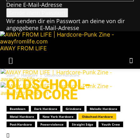
Deine E-Mail-Adresse
Wir senden dir ein Passwort an deine von dir
angegebene E-Mail-Adresse
AWAY FROM LIFE
Start
Hardcore
Oldschool-Hardcore
OLDSCHOOL-
HARDCORE
Beatdown
Dark Hardcore
Grindcore
Melodic Hardcore
Metal Hardcore
New York Hardcore
Oldschool-Hardcore
Post-Hardcore
Powerviolence
Straight Edge
Youth Crew