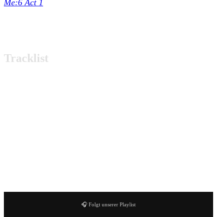
Me:6 Act 1
ist bereits erschienen und auf Vinyl sowie
digital verfügbar. Ich vermute, dass man die Vinyl direkt
bei der Band ordern kann.
Tracklist
01. This too will pass
02. Bodies
03.
Brzezia Łąka
04. Dream
05. M.I.O.K.
06. Avarice
07. Ruins
08.
ÆS
🎧 Folgt unserer Playlist