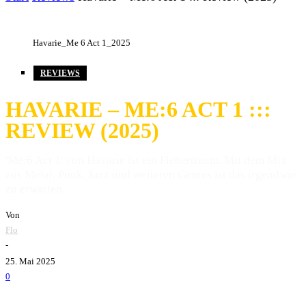
Havarie_Me 6 Act 1_2025
REVIEWS
HAVARIE – ME:6 ACT 1 :::
REVIEW (2025)
'Me:6 Act 1' von Havarie ist ein Fiebertraum. Mit dem Mix
aus Metal, Punk, Jazz und weiteren Genres ist das irgendwie
zu erwarten.
Von
Flo
-
25. Mai 2025
0