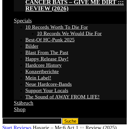
CANCER BATS – GIVE ME DIRT :::
REVIEW (2026)
Specials
10 Records Worth To Die For
10 Records We Would Die For
Best-Of HC-Punk 2025
Bilder
Blast From The Past
Happy Release Day!
Hardcore History
Konzertberichte
Mein Label!
Neue Hardcore-Bands
Support Your Locals
The Sound of AWAY FROM LIFE!
Stäbruch
Shop
Start
Reviews
Havarie – Me:6 Act 1 ::: Review (2025)