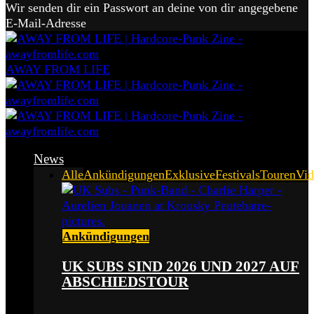
Wir senden dir ein Passwort an deine von dir angegebene
E-Mail-Adresse
AWAY FROM LIFE
News
Alle
Ankündigungen
Exklusive
Festivals
Touren
Vid
Ankündigungen
UK SUBS SIND 2026 UND 2027 AUF
ABSCHIEDSTOUR