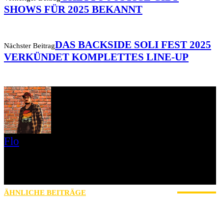
SHOWS FÜR 2025 BEKANNT
DAS BACKSIDE SOLI FEST 2025
Nächster Beitrag
VERKÜNDET KOMPLETTES LINE-UP
Flo
Hey, ich bin Flo. Meine musikalische Liebe gehört dem Punk in allen
seinen Facetten, Post-Hardcore und Ska. Natürlich wird auch über
den Tellerrand geschaut, fast jedes Genre hat schließlich etwas zu
bieten.
ÄHNLICHE BEITRÄGE
MEHR VOM AUTOR