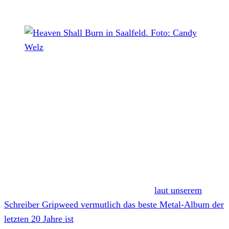
Heaven Shall Burn in Saalfeld. Foto: Candy Welz
Heaven Shall Burn
haben für November 2021 eine große
Co-Headliner-Tournee mit
Trivium
bekanntgegeben. Als
Special Guest sind außerdem
TesseracT
und
Fit For An
Autopsy
mit dabei. Der Vorverkauf startet am kommenden
Freitag, den 18. Oktober.
Heaven Shall Burn legte erst im Frühjahr ihr neues
Album
Of Truth And Sacrifice
vor, das
laut unserem
Schreiber Gripweed vermutlich das beste Metal-Album der
letzten 20 Jahre ist
. Völlig verdient also, dass das Doppel-