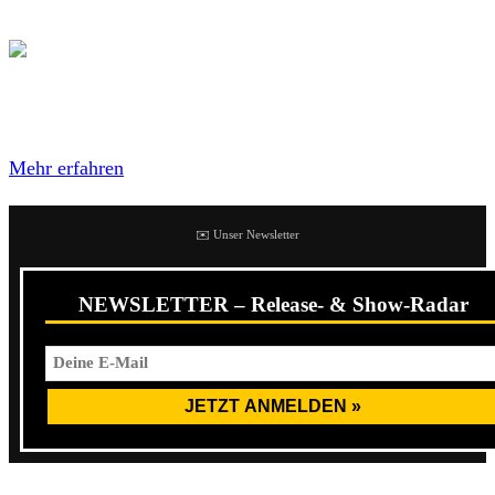
Heaven Shall Burn & Trivium – Tour 2021
Mit dem Laden des Videos akzeptierst du die
Datenschutzerklärung von YouTube.
Mehr erfahren
✉️ Unser Newsletter
NEWSLETTER – Release- & Show-Radar