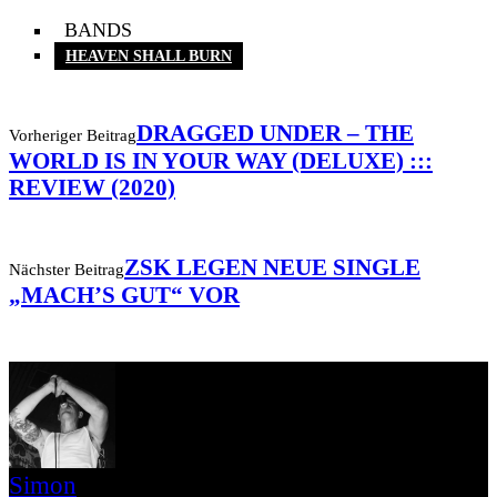
BANDS
HEAVEN SHALL BURN
DRAGGED UNDER – THE
Vorheriger Beitrag
WORLD IS IN YOUR WAY (DELUXE) :::
REVIEW (2020)
ZSK LEGEN NEUE SINGLE
Nächster Beitrag
„MACH’S GUT“ VOR
Simon