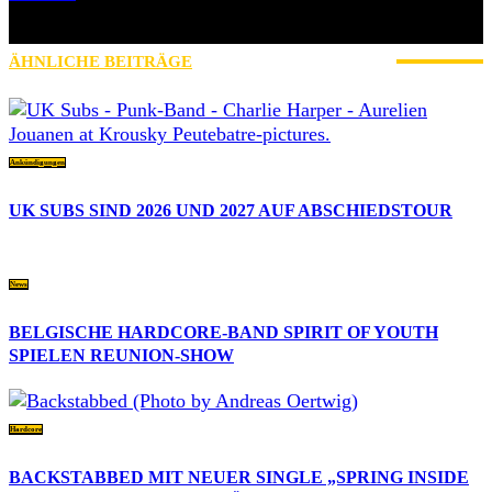
» Thin Ice » Das Gelbe vom Oi! » Stäbruch Fest » Gimme Some
Action Shows
ÄHNLICHE BEITRÄGE
MEHR VOM AUTOR
Ankündigungen
UK SUBS SIND 2026 UND 2027 AUF ABSCHIEDSTOUR
News
BELGISCHE HARDCORE-BAND SPIRIT OF YOUTH
SPIELEN REUNION-SHOW
Hardcore
BACKSTABBED MIT NEUER SINGLE „SPRING INSIDE