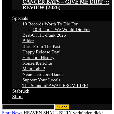
CANCER BATS – GIVE ME DIRT :::
REVIEW (2026)
Specials
10 Records Worth To Die For
10 Records We Would Die For
Best-Of HC-Punk 2025
Bilder
Blast From The Past
Happy Release Day!
Hardcore History
Konzertberichte
Mein Label!
Neue Hardcore-Bands
Support Your Locals
The Sound of AWAY FROM LIFE!
Stäbruch
Shop
Start
News
HEAVEN SHALL BURN verkünden dicke