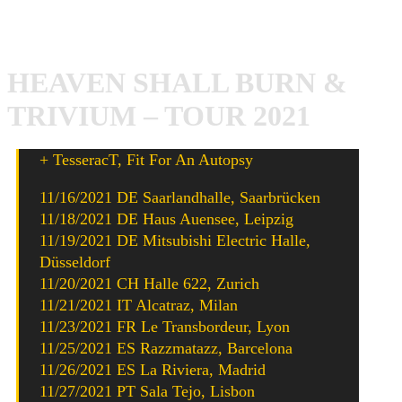
Album kurzzeitig sogar Nummer 1 in den Deutschen
Albumcharts war.
HEAVEN SHALL BURN &
TRIVIUM – TOUR 2021
+ TesseracT, Fit For An Autopsy
11/16/2021 DE Saarlandhalle, Saarbrücken
11/18/2021 DE Haus Auensee, Leipzig
11/19/2021 DE Mitsubishi Electric Halle,
Düsseldorf
11/20/2021 CH Halle 622, Zurich
11/21/2021 IT Alcatraz, Milan
11/23/2021 FR Le Transbordeur, Lyon
11/25/2021 ES Razzmatazz, Barcelona
11/26/2021 ES La Riviera, Madrid
11/27/2021 PT Sala Tejo, Lisbon