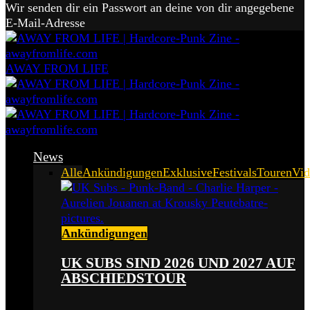
Wir senden dir ein Passwort an deine von dir angegebene
E-Mail-Adresse
AWAY FROM LIFE
News
Alle
Ankündigungen
Exklusive
Festivals
Touren
Vid
Ankündigungen
UK SUBS SIND 2026 UND 2027 AUF
ABSCHIEDSTOUR