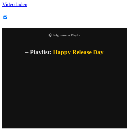
Video laden
YouTube-Inhalte immer entsperren
🎧 Folgt unserer Playlist
– Playlist:
Happy Release Day