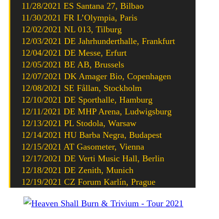
11/28/2021 ES Santana 27, Bilbao
11/30/2021 FR L’Olympia, Paris
12/02/2021 NL 013, Tilburg
12/03/2021 DE Jahrhunderthalle, Frankfurt
12/04/2021 DE Messe, Erfurt
12/05/2021 BE AB, Brussels
12/07/2021 DK Amager Bio, Copenhagen
12/08/2021 SE Fållan, Stockholm
12/10/2021 DE Sporthalle, Hamburg
12/11/2021 DE MHP Arena, Ludwigsburg
12/13/2021 PL Stodola, Warsaw
12/14/2021 HU Barba Negra, Budapest
12/15/2021 AT Gasometer, Vienna
12/17/2021 DE Verti Music Hall, Berlin
12/18/2021 DE Zenith, Munich
12/19/2021 CZ Forum Karlín, Prague