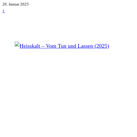
20. Januar 2025
1
Heisskalt – Vom Tun und Lassen (2025)
Einer der schönsten musikalischen Momente in 2024 war
für mich im März ein kurzes Lebenszeichen der Stuttgarter
Band
Heisskalt
. Nach sechs Jahren Funkstille tauchten sie
aus dem Nichts wieder auf. Neben einigen Festivalshows
im Sommer sollten im Winter Clubshows folgen. Und
diese waren größtenteils direkt ausverkauft oder
hochverlegt worden. Diese Wiedersehensfreude auf beiden
Seiten – Band und Publikum – habe ich bei der Show im