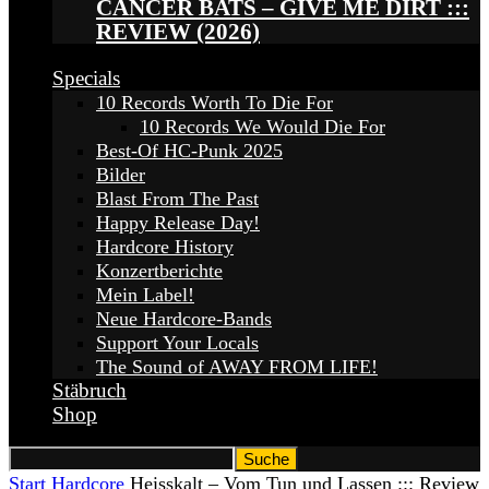
CANCER BATS – GIVE ME DIRT :::
REVIEW (2026)
Specials
10 Records Worth To Die For
10 Records We Would Die For
Best-Of HC-Punk 2025
Bilder
Blast From The Past
Happy Release Day!
Hardcore History
Konzertberichte
Mein Label!
Neue Hardcore-Bands
Support Your Locals
The Sound of AWAY FROM LIFE!
Stäbruch
Shop
Start
Hardcore
Heisskalt – Vom Tun und Lassen ::: Review