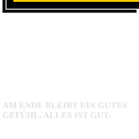
Heisskalt ist unberechenbar und überrascht immer wieder.
Die vier Vorab-Veröffentlichungen
Wasser, Luft und Licht
,
Vampire
,
Mit Worten und Granaten
und
Heim
geben
bereits einen sehr guten Einblick in diese Platte, aber…
Aber? Im Gesamtbild von Song 1 zu Song 10 gehört
werdet ihr noch der ein oder anderen Überraschung
begegnen. Manches Stück kommt im Kontext zu den
weiteren Liedern noch viel stärker rüber.
AM ENDE BLEIBT EIN GUTES
GEFÜHL, ALLES IST GUT.
Diese langersehnte Platte ist ehrlich, direkt, gnadenlos,