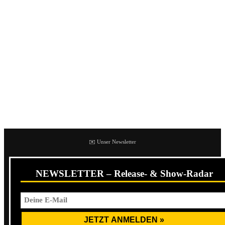
Post-Hardcore. Heisskalt packen dunkle Gedankengänge in
kraftvolle Klangkulissen. Von sphärisch ruhig, zu
atmosphärisch träumend zu brachial gewaltig. Und das
auch manchmal innerhalb nur eines Songs. Matthias
Bloechs Stimme transportiert nicht nur die sagenhaft guten
Texte sondern ist selbst quasi noch das vierte Instrument.
Besonders gut kommt das in
Mit Worten und Granaten
zum Ausdruck.
✉️ Unser Newsletter
NEWSLETTER – Release- & Show-Radar