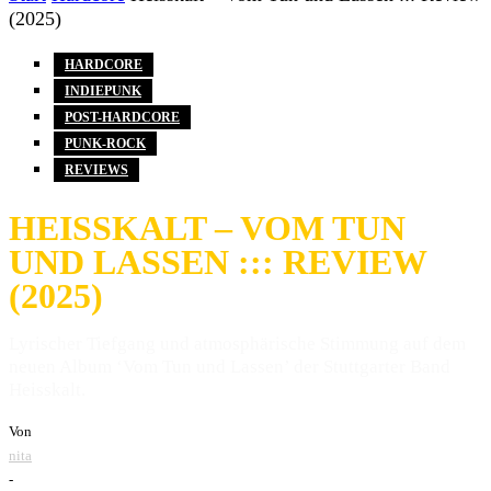
(2025)
HARDCORE
INDIEPUNK
POST-HARDCORE
PUNK-ROCK
REVIEWS
HEISSKALT – VOM TUN
UND LASSEN ::: REVIEW
(2025)
Lyrischer Tiefgang und atmosphärische Stimmung auf dem
neuen Album ‘Vom Tun und Lassen’ der Stuttgarter Band
Heisskalt.
Von
nita
-