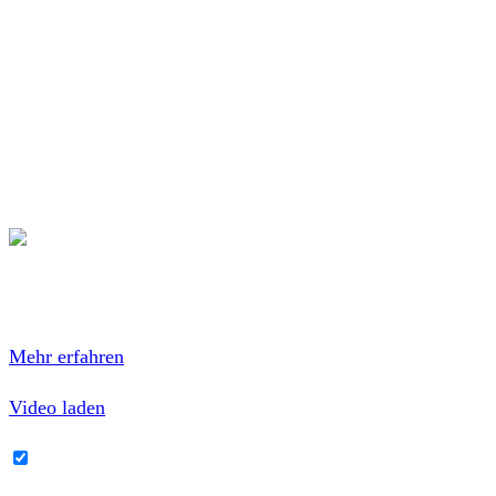
Sommer
Dieses Gefühl
Vom schlimmsten
Mit Worten und Granaten
Heim
Teilchen
Mit dem Laden des Videos akzeptierst du die
Datenschutzerklärung von YouTube.
Mehr erfahren
Video laden
YouTube-Inhalte immer entsperren