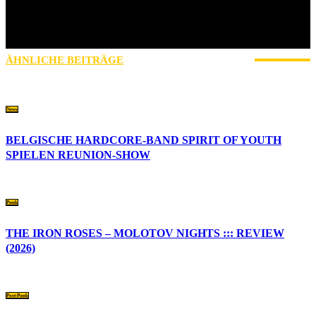
breit aufgestellt. Ich mag keine Schubladen und Schranken. Was
gefällt, wird gehört, gelebt und geliebt. Ich habe Oldschool Emo und
Skatepunk im Herzen. Meine All time favourites sind Beastie Boys,
Boysetsfire und Stick To Your Guns 🖤🖤🖤
ÄHNLICHE BEITRÄGE
MEHR VOM AUTOR
News
BELGISCHE HARDCORE-BAND SPIRIT OF YOUTH
SPIELEN REUNION-SHOW
Punk
THE IRON ROSES – MOLOTOV NIGHTS ::: REVIEW
(2026)
Post-Punk