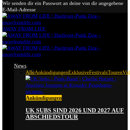
Wir senden dir ein Passwort an deine von dir angegebene
E-Mail-Adresse
AWAY FROM LIFE
News
Alle
Ankündigungen
Exklusive
Festivals
Touren
Vid
Ankündigungen
UK SUBS SIND 2026 UND 2027 AUF
ABSCHIEDSTOUR