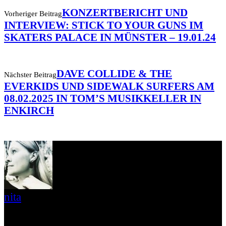
KONZERTBERICHT UND
Vorheriger Beitrag
INTERVIEW: STICK TO YOUR GUNS IM
SKATERS PALACE IN MÜNSTER – 19.01.24
DAVE COLLIDE & THE
Nächster Beitrag
EVERKIDS UND SIDEWALK SURFERS AM
08.02.2025 IN TOM’S MUSIKKELLER IN
ENKIRCH
nita
***** open eyes & open mind ***** Musik ist schon immer
wichtig in meinem Leben und ich bin musikalisch daher auch sehr