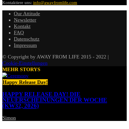
Kontaktiere uns:
info@awayfromlife.com
Our Attitude
Newsletter
Kontakt
FAQ
Datenschutz
Impressum
© Copyright by AWAY FROM LIFE 2015 - 2022 |
Cookie-Einstellungen
MEHR STORYS
Happy Release Day!
HAPPY RELEASE DAY! DIE
NEUERSCHEINUNGEN DER WOCHE
(KW32, 2026)
Simon
-
7. August 2026