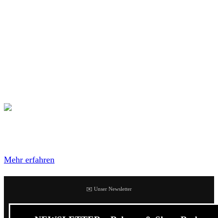
Appears
einen neuen Song von seinem Projekt
Jasta
. Der
Song kommt mit Gastauftritten von Tommy Victor (Prong)
und Joey Concepcion.
Jasta kommt im Sommer zu uns auf Tour, bei der unter
anderem ein Auftritt auf dem Endless Summer Open-Air
auf dem Programm steht.
Mit dem Laden des Inhalts akzeptierest du die
Datenschutzerklärung von Bandcamp.
Mehr erfahren
✉️ Unser Newsletter