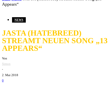
Appears“
NEWS
JASTA (HATEBREED)
STREAMT NEUEN SONG „13
APPEARS“
Von
Simon
-
2. Mai 2018
0
Hatebreed
Sänger Jamey Jasta präsentiert uns mit
13