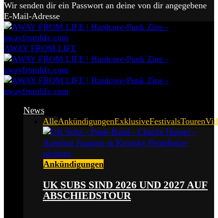
Wir senden dir ein Passwort an deine von dir angegebene
E-Mail-Adresse
AWAY FROM LIFE
News
Alle
Ankündigungen
Exklusive
Festivals
Touren
Vid
Ankündigungen
UK SUBS SIND 2026 UND 2027 AUF
ABSCHIEDSTOUR