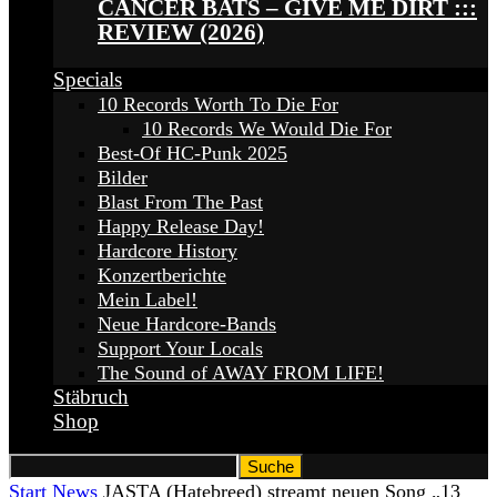
CANCER BATS – GIVE ME DIRT :::
REVIEW (2026)
Specials
10 Records Worth To Die For
10 Records We Would Die For
Best-Of HC-Punk 2025
Bilder
Blast From The Past
Happy Release Day!
Hardcore History
Konzertberichte
Mein Label!
Neue Hardcore-Bands
Support Your Locals
The Sound of AWAY FROM LIFE!
Stäbruch
Shop
Start
News
JASTA (Hatebreed) streamt neuen Song „13