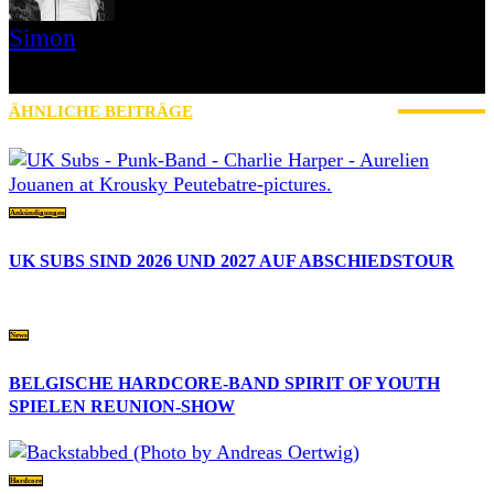
Simon
» Thin Ice » Das Gelbe vom Oi! » Stäbruch Fest » Gimme Some
Action Shows
ÄHNLICHE BEITRÄGE
MEHR VOM AUTOR
Ankündigungen
UK SUBS SIND 2026 UND 2027 AUF ABSCHIEDSTOUR
News
BELGISCHE HARDCORE-BAND SPIRIT OF YOUTH
SPIELEN REUNION-SHOW
Hardcore