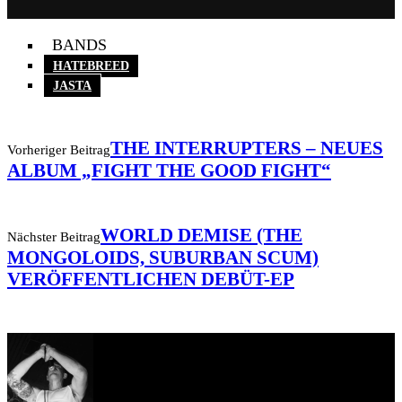
BANDS
HATEBREED
JASTA
THE INTERRUPTERS – NEUES
Vorheriger Beitrag
ALBUM „FIGHT THE GOOD FIGHT“
WORLD DEMISE (THE
Nächster Beitrag
MONGOLOIDS, SUBURBAN SCUM)
VERÖFFENTLICHEN DEBÜT-EP