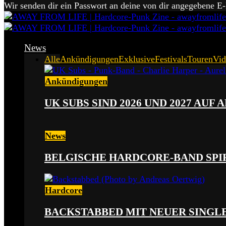
Wir senden dir ein Passwort an deine von dir angegebene E
News
Alle
Ankündigungen
Exklusive
Festivals
Touren
Vid
Ankündigungen
UK SUBS SIND 2026 UND 2027 AUF
News
BELGISCHE HARDCORE-BAND SPI
Hardcore
BACKSTABBED MIT NEUER SINGLE