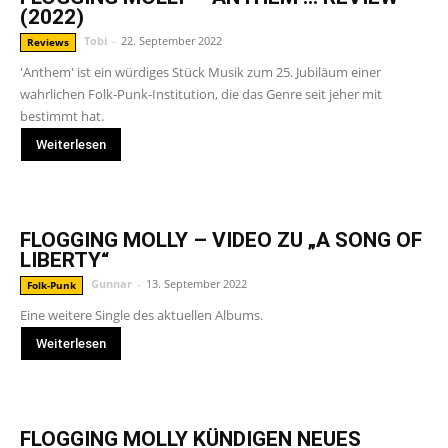
(2022)
Tobi
-
22. September 2022
Reviews
'Anthem' ist ein würdiges Stück Musik zum 25. Jubiläum einer
wahrlichen Folk-Punk-Institution, die das Genre seit jeher mit
bestimmt hat.
Weiterlesen
FLOGGING MOLLY – VIDEO ZU „A SONG OF
LIBERTY“
Gunnar
-
13. September 2022
Folk-Punk
Eine weitere Single des aktuellen Albums.
Weiterlesen
FLOGGING MOLLY KÜNDIGEN NEUES