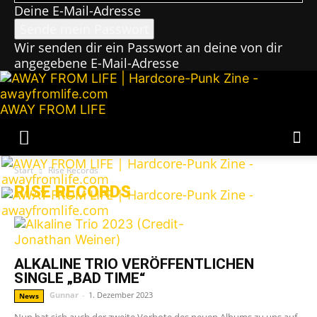
Deine E-Mail-Adresse
Wir senden dir ein Passwort an deine von dir
angegebene E-Mail-Adresse
AWAY FROM LIFE
Start
Rise Records
RISE RECORDS
ALKALINE TRIO VERÖFFENTLICHEN
SINGLE „BAD TIME“
Gunnar
-
1. Dezember 2023
News