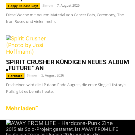
Simon
-
7. August 2026
Happy Release Day!
Diese Woche mit neuem Material von Cancer Bats, Ceremony, The
Iron Roses und vielen mehr.
SPIRIT CRUSHER KÜNDIGEN NEUES ALBUM
„FUTURE“ AN
Simon
-
5. August 2026
Hardcore
Erscheinen wird die LP dann Ende August, die erste Single 'History's
Pulls' gibt es bereits heute.
Mehr laden
2015 als Solo-Projekt gestartet, ist AWAY FROM LIFE
heute ein Team aus knapp 20 Freunden, die