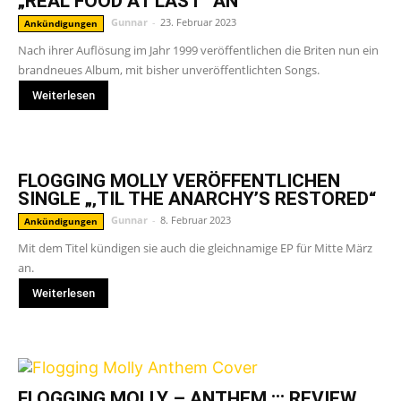
„REAL FOOD AT LAST“ AN
Gunnar
-
23. Februar 2023
Ankündigungen
Nach ihrer Auflösung im Jahr 1999 veröffentlichen die Briten nun ein
brandneues Album, mit bisher unveröffentlichten Songs.
Weiterlesen
FLOGGING MOLLY VERÖFFENTLICHEN
SINGLE „‚TIL THE ANARCHY’S RESTORED“
Gunnar
-
8. Februar 2023
Ankündigungen
Mit dem Titel kündigen sie auch die gleichnamige EP für Mitte März
an.
Weiterlesen
FLOGGING MOLLY – ANTHEM ::: REVIEW