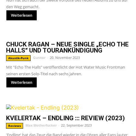
Nun hat sich auch der zweite Vorbote des neuen Albums zu uns auf
den Weg gemacht.
Weiterlesen
CHUCK RAGAN – NEUE SINGLE „ECHO THE
HALLS“ UND TOURANKÜNDIGUNG
Gunnar
-
20. November 2023
Akustik-Punk
Mit "Echo The Halls" veröffentlicht der Hot Water Music Frontman
seinen ersten Solo-Titel nach sechs Jahren.
Weiterlesen
KVELERTAK – ENDLING ::: REVIEW (2023)
Max Motherfucker
-
22. September 2023
Reviews
'Endling' hat das Zeug die Band wieder in die Ohren aller Fans lauter