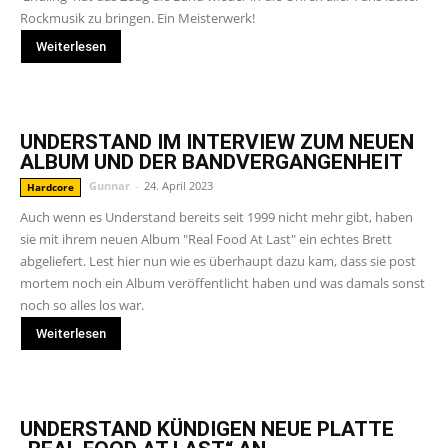
Rockmusik zu bringen. Ein Meisterwerk!
Weiterlesen
UNDERSTAND IM INTERVIEW ZUM NEUEN
ALBUM UND DER BANDVERGANGENHEIT
Gunnar
-
24. April 2023
Hardcore
Auch wenn es Understand bereits seit 1999 nicht mehr gibt, haben
sie mit ihrem neuen Album "Real Food At Last" ein echtes Brett
abgeliefert. Lest hier nun wie es überhaupt dazu kam, dass sie post
mortem noch ein Album veröffentlicht haben und was damals sonst
noch so alles los war.
Weiterlesen
UNDERSTAND KÜNDIGEN NEUE PLATTE