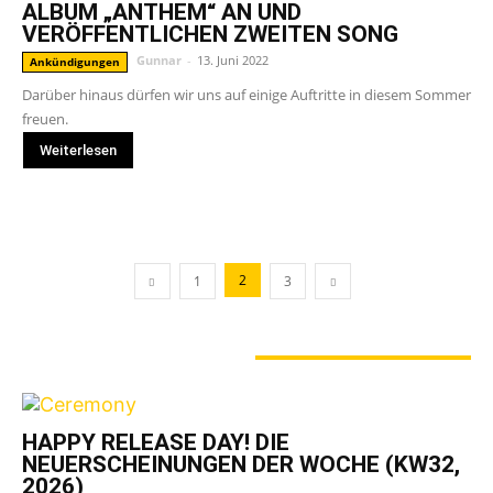
ALBUM „ANTHEM“ AN UND
VERÖFFENTLICHEN ZWEITEN SONG
Gunnar
-
13. Juni 2022
Ankündigungen
Darüber hinaus dürfen wir uns auf einige Auftritte in diesem Sommer
freuen.
Weiterlesen
2
1
3
GERADE ANGESAGT
HAPPY RELEASE DAY! DIE
NEUERSCHEINUNGEN DER WOCHE (KW32,
2026)