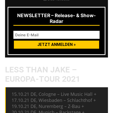
NEWSLETTER – Release- & Show-
Radar
LESS THAN JAKE –
EUROPA-TOUR 2021
15.10.21 DE, Cologne – Live Music Hall +
17.10.21 DE, Wiesbaden – Schlachthof +
19.10.21 DE, Nuremberg – Z-Bau +
20.10.21 DE, Munich – Backstage +