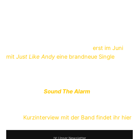
Tequila & The Sunrise Gang
,
Wonk Unit
,
Elvis
Jackson
und auch
Bad Cop / Bad Cop
, die
ebenfalls heute ihre neuen Tourtermine
bekanntgegeben hatten, supportet.
Less Than Jake veröffentlichten
erst im Juni
mit
Just Like Andy
eine brandneue Single
, die
möglicherweise ein erster Vorbote von einem
neuen Album ist. Zeit für ein neues Full-Length
wäre es allemal; auch wenn die Band vor drei
Jahren die EP
Sound The Alarm
vorlegte, liegt
das letzte Studioalbum,
See The Light
(2013),
schon ein paar Jahre zurück.
Unser
Kurzinterview mit der Band findet ihr hier
.
✉️ Unser Newsletter