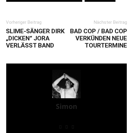
Vorheriger Beitrag
Nächster Beitrag
SLIME-SÄNGER DIRK
BAD COP / BAD COP
„DICKEN“ JORA
VERKÜNDEN NEUE
VERLÄSST BAND
TOURTERMINE
Simon
» Thin Ice » Das Gelbe vom Oi! » Stäbruch Fest »
Gimme Some Action Shows