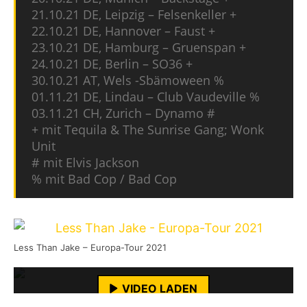
21.10.21 DE, Leipzig – Felsenkeller +
22.10.21 DE, Hannover – Faust +
23.10.21 DE, Hamburg – Gruenspan +
24.10.21 DE, Berlin – SO36 +
30.10.21 AT, Wels -Sbämoween %
01.11.21 DE, Lindau – Club Vaudeville %
03.11.21 CH, Zurich – Dynamo #
+ mit Tequila & The Sunrise Gang; Wonk
Unit
# mit Elvis Jackson
% mit Bad Cop / Bad Cop
Mit dem Laden des Videos akzeptierst du die
Datenschutzerklärung von YouTube.
Less Than Jake – Europa-Tour 2021
Mehr erfahren
VIDEO LADEN