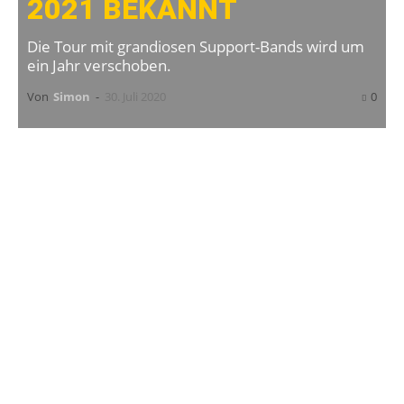
2021 BEKANNT
Die Tour mit grandiosen Support-Bands wird um
ein Jahr verschoben.
Von
Simon
-
30. Juli 2020
0
Auch
Less Than Jake
muss ihre für diesen
Herbst geplanten Tourtermine aufgrund des
Coronavirus verschieben. Die gute Nachricht:
Die Ska-Punk-Combo aus Florida hat direkt die
neuen Dates am Start, so werden uns Less
Than Jake dann ein Jahr später bereisen.
Bei den einzelnen Shows wird die Band von