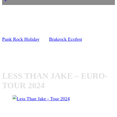
Nachdem
Less Than Jake
bereits für erste Festivals wie
Punk Rock Holiday
und
Brakrock Ecofest
bestätigt worden
sind, sind für die Tour nun auch Club-Shows
bekanntgegeben worden. Dort als Support mit dabei sind
dann
A Wilhelm Scream
. Hier die Tour-Termine:
LESS THAN JAKE – EURO-
TOUR 2024
Less Than Jake – Tour 2024