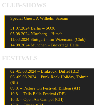
CLUB-SHOWS
Special Guest: A Wilhelm Scream
31.07.2024 Berlin – SO36
05.08.2024 Nürnberg – Hirsch
11.08.2024 Stuttgart – Im Wizemann (Club)
14.08.2024 München – Backstage Halle
FESTIVALS
02.-03.08.2024 – Brakrock, Duffel (BE)
06.-09.08.2024 – Punk Rock Holiday, Tolmin
(SL)
09.8. – Picture On Festival, Bildein (AT)
10.8. – Tells Bells Festival (DE)
16.8. – Open Air Gampel (CH)
17.8. – Zürich (CH)