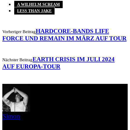
A WILHELM SCREAM
LESS THAN JAKE
HARDCORE-BANDS LIFE
Vorheriger Beitrag
FORCE UND REMAIN IM MÄRZ AUF TOUR
EARTH CRISIS IM JULI 2024
Nächster Beitrag
AUF EUROPA-TOUR
Simon
» Thin Ice » Das Gelbe vom Oi! » Stäbruch Fest » Gimme Some
Action Shows