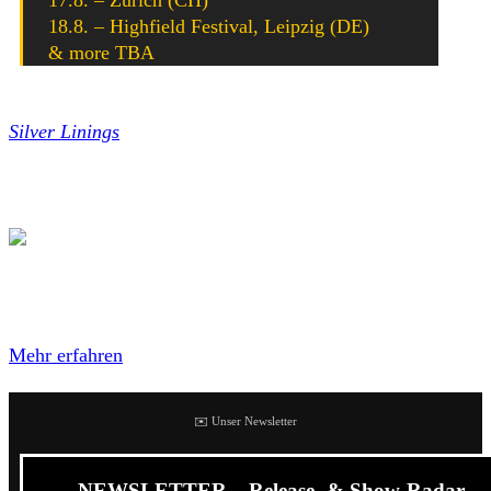
18.8. – Highfield Festival, Leipzig (DE)
& more TBA
Less Than Jake legte Ende 2020 ihr bislang letztes Album
Silver Linings
vor. Im Sommer 2021 gab es noch eine
Split-Single mit Kill Lincoln, der beide Bands einen zuvor
unveröffentlichten Song beisteuern.
Mit dem Laden des Videos akzeptierst du die
Datenschutzerklärung von YouTube.
Mehr erfahren
✉️ Unser Newsletter
NEWSLETTER – Release- & Show-Radar