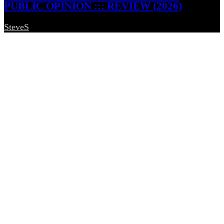
PUBLIC OPINION ::: REVIEW (2026)
SteveS
-
5. August 2026