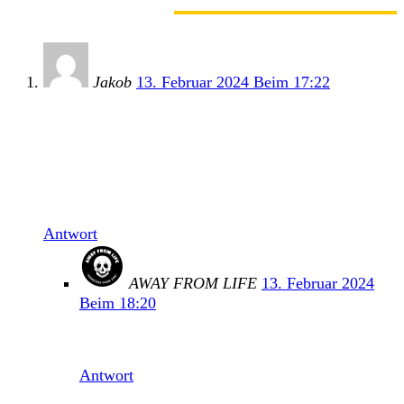
2 KOMMENTARE
Jakob
13. Februar 2024 Beim 17:22
9.8. Picture On Festival, Bildein (AT)
10.8. Tells Bells Festival (DE)
16.8. Open Air Gampel (CH)
17.8. Zürich (CH)
18.8. Highfield Festival, Leipzig (DE)
Antwort
AWAY FROM LIFE
13. Februar 2024
Beim 18:20
Danke dir!
Antwort