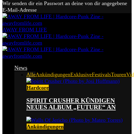
Wir senden dir ein Passwort an deine von dir angegebene
E-Mail-Adresse
AWAY FROM LIFE
News
Alle
Ankündigungen
Exklusive
Festivals
Touren
Vid
Hardcore
SPIRIT CRUSHER KÜNDIGEN
NEUES ALBUM „FUTURE“ AN
Ankündigungen