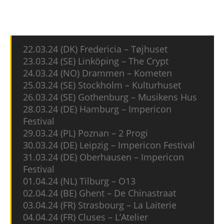
der Tour von Terror mit dabei.
22.03.24 (DK) Fredericia – Tøjhuset
23.03.24 (SE) Linköping – The Crypt
24.03.24 (NO) Drammen – Kometen
25.03.24 (SE) Stockholm – Kulturhuset
26.03.24 (SE) Gothenburg – Musikens Hus
28.03.24 (DE) Hamburg – Impericon
Festival
29.03.24 (PL) Poznan – 2 Progi
30.03.24 (DE) Leipzig – Impericon Festival
31.03.24 (DE) Oberhausen – Impericon
Festival
01.04.24 (NL) Tilburg – O13
02.04.24 (BE) Ghent – De Chinastraat
03.04.24 (FR) Strasbourg – La Laiterie
04.04.24 (FR) Cluses – L’Atelier