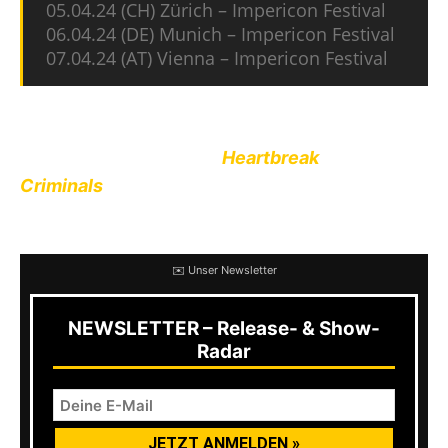
05.04.24 (CH) Zürich – Impericon Festival
06.04.24 (DE) Munich – Impericon Festival
07.04.24 (AT) Vienna – Impericon Festival
Nasty
hatte erst im September des letzten
Jahres ihr neues Album
Heartbreak
Criminals
via Century Media Records
veröffentlicht.
✉️ Unser Newsletter
NEWSLETTER – Release- & Show-
Radar