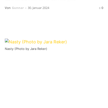
Von
Gunnar
-
30. Januar 2024
0
Nasty (Photo by Jara Reker)
Um die Zeit bis zu ihren nächsten Konzerten zu
überbrücken, haben
Nasty
ein neues Video zum
Track
Total Domination
veröffentlicht. Das
Video wurde bei der ausverkauften Release-
Show ihres aktuellen Albums
Heartbreak
Criminals
gedreht.
Im März sind Nasty dann als Special Guest bei