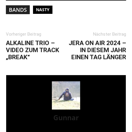
BANDS
NASTY
Vorheriger Beitrag
Nächster Beitrag
ALKALINE TRIO –
JERA ON AIR 2024 –
VIDEO ZUM TRACK
IN DIESEM JAHR
„BREAK“
EINEN TAG LÄNGER
Gunnar
I LIVE ON A BIG ROCK - CALLED PUNK-ROCK