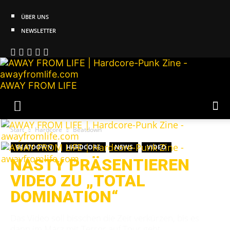
ÜBER UNS
NEWSLETTER
AWAY FROM LIFE
Start
Hardcore
Beatdown
BEATDOWN
HARDCORE
NEWS
VIDEO
NASTY PRÄSENTIEREN
VIDEO ZU „TOTAL
DOMINATION“
Das Video soll bisschen die Zeit verkürzen, bis es
dann im März mit Terror auf Tour geht.