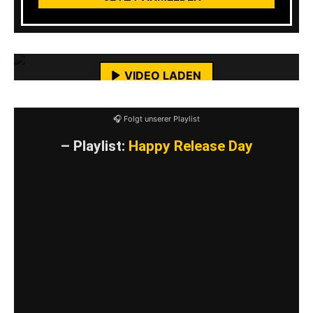
Mit dem Laden des Videos akzeptierst du die
Datenschutzerklärung von YouTube.
Mehr erfahren
VIDEO LADEN
YouTube-Inhalte immer entsperren
🎧 Folgt unserer Playlist
– Playlist:
Happy Release Day