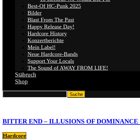
Best-Of HC-Punk 2025
Bilder
Blast From The Past
Happy Release Day!
Hardcore History
Konzertberichte
Mein Label!
Neue Hardcore-Bands
Support Your Locals
The Sound of AWAY FROM LIFE!
Stäbruch
Shop
BITTER END – ILLUSIONS OF DOMINANCE :
Hardcore