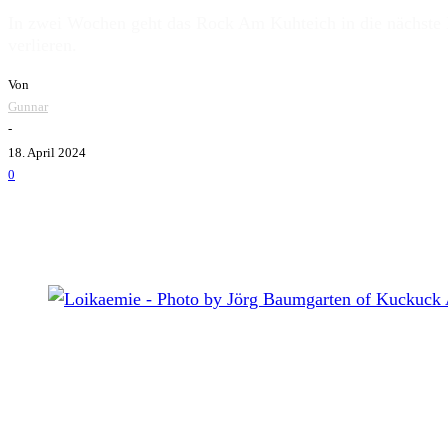
In zwei Wochen geht das Rock Am Kuhteich in die nächste R
verlieren.
Von
Gunnar
-
18. April 2024
0
Loikaemie - Photo by Jörg Baumgarten of Kuckuck Artworks
Vom 02. bis zum 04. Mai 2024 findet im Kulturpark zu Deu
Festival sich doch über all die Jahre treu geblieben.