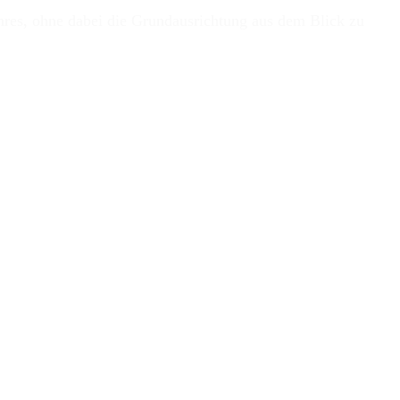
nres, ohne dabei die Grundausrichtung aus dem Blick zu
der Kuhteich schon lange nicht mehr dabei ist, so ist das