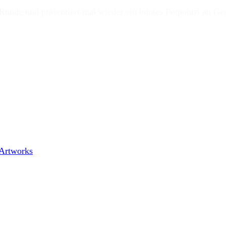
unde und präsentiert mal wieder ein buntes Potpourri an Ge
tzen mal wieder das
Rock Am Kuhteich
statt und auch wenn 