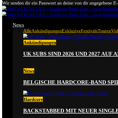
Wir senden dir ein Passwort an deine von dir angegebene E
News
Alle
Ankündigungen
Exklusive
Festivals
Touren
Vid
Ankündigungen
UK SUBS SIND 2026 UND 2027 AUF
News
BELGISCHE HARDCORE-BAND SPI
Hardcore
BACKSTABBED MIT NEUER SINGLE