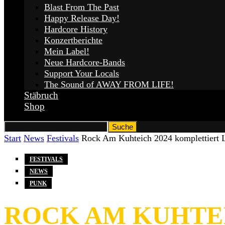
Blast From The Past
Happy Release Day!
Hardcore History
Konzertberichte
Mein Label!
Neue Hardcore-Bands
Support Your Locals
The Sound of AWAY FROM LIFE!
Stäbruch
Shop
Start
News
Festivals
Rock Am Kuhteich 2024 komplettiert 
FESTIVALS
NEWS
PUNK
ROCK AM KUHTEI