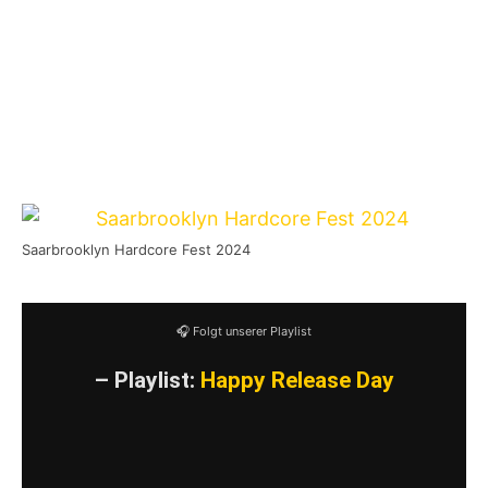
es keine Entschuldigung, nicht zu kommen.
Obwohl es eigentlich klar sein sollte, trotzdem
nochmal der Hinweis: Alte modrige Knochen in
Form von Sexisten, Rassisten und Homophoben
sind hier nicht erwünscht.
Saarbrooklyn Hardcore Fest 2024
🎧 Folgt unserer Playlist
– Playlist:
Happy Release Day