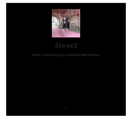
SteveS
https://www.discogs.com/user/tearsofkhali
Hey, ich bin Steve. Punk hab ich mit 12 entdeckt als
ich eine CD von The Exploited kaufte. Hardcore
kam ein wenig später, weil ich Gang Green durch
ein Coversong von Tankard entdeckte. Ich
veranstaltete kleine DIY-Shows in Luxemburg und
schrieb fürs Punkrock!, fürs Plastic Bomb, für den
Gestreckten Mittelfinger und fürs Polytox. Und nun
bin ich hier :)