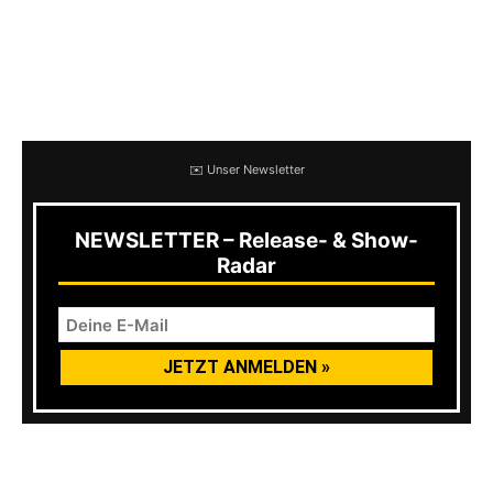
zahlen mit ihren Seelen. Also nichts. Jung
müsste man nochmal sein. Die Adresse des
Jugendzentrums lautet: Pfarrgasse 49, 66386
St. Ingbert.
✉️ Unser Newsletter
NEWSLETTER – Release- & Show-
Radar
Am Tag darauf ist übrigens Feiertag. Also gibt