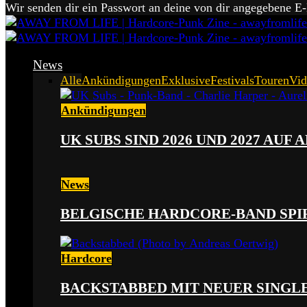
Wir senden dir ein Passwort an deine von dir angegebene E
News
Alle
Ankündigungen
Exklusive
Festivals
Touren
Vid
Ankündigungen
UK SUBS SIND 2026 UND 2027 AUF
News
BELGISCHE HARDCORE-BAND SPI
Hardcore
BACKSTABBED MIT NEUER SINGLE