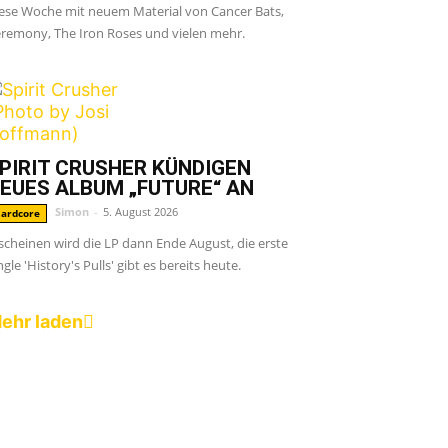
ese Woche mit neuem Material von Cancer Bats,
remony, The Iron Roses und vielen mehr.
PIRIT CRUSHER KÜNDIGEN
EUES ALBUM „FUTURE“ AN
Simon
-
5. August 2026
ardcore
scheinen wird die LP dann Ende August, die erste
ngle 'History's Pulls' gibt es bereits heute.
ehr laden