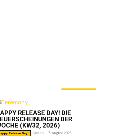
ERADE ANGESAGT
APPY RELEASE DAY! DIE
EUERSCHEINUNGEN DER
OCHE (KW32, 2026)
Simon
-
7. August 2026
appy Release Day!