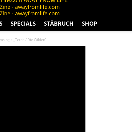
AWAY FROM LIFE
S
SPECIALS
STÄBRUCH
SHOP
ingle „Tetris / Die Wilden“