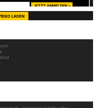
rst du die Datenschutzerklärung von YouTube.
ehr erfahren
VIDEO LADEN
st dann hier zu sehen:
nhalte immer entsperren
VIDEO LADEN
nhalte immer entsperren
horn
e
hthof
r
em auf diesen Festivals: