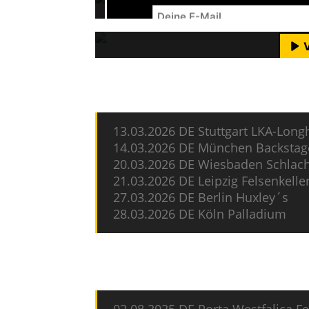
Mit dem Laden des Videos akzeptie
M
2026 kommt die Band auf Tour und i
YouTube-I
YouTube-I
13.03.2026 DE Stuttgart LKA-Long
14.03.2026 DE München Backstag
20.03.2026 DE Wiesbaden Schlac
21.03.2026 DE Leipzig Felsenkelle
27.03.2026 DE Berlin Huxley´s
28.03.2026 DE Köln Palladium
Und in diesem Jahr noch unter ander