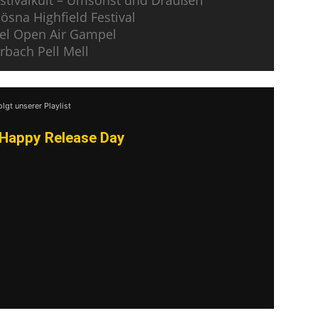
estivalkult – Umsonst und Draußen
ösna Highfield Festival
el Open Air Gampel
rbach Pell Mell
olgt unserer Playlist
Happy Release Day