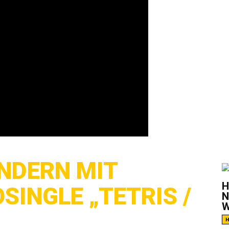
G
ANDERN MIT
H
SINGLE „TETRIS /
N
W
H