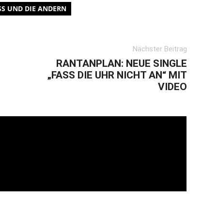
SS UND DIE ANDERN
Nächster Beitrag
RANTANPLAN: NEUE SINGLE
„FASS DIE UHR NICHT AN“ MIT
VIDEO
n den 1990ern gestartet, dann zum Webzine
ile Bücher mit Prosa veröffentlicht und immer am
hier, mal da.