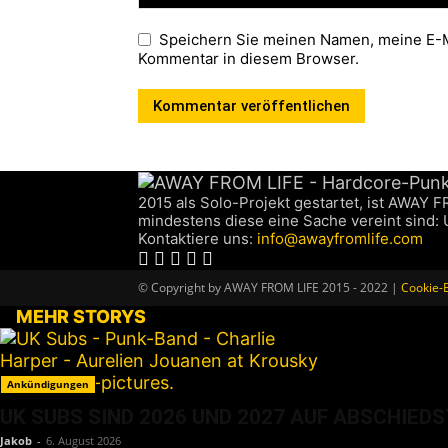
Speichern Sie meinen Namen, meine E-M
Kommentar in diesem Browser.
2015 als Solo-Projekt gestartet, ist AWAY 
mindestens diese eine Sache vereint sind:
Kontaktiere uns:
info@awayfromlife.com
© Copyright by AWAY FROM LIFE 2015 - 2022 |
Cookie-E
MEHR STORYS
Ankündigungen
UK SUBS SIND 2026 UND 2027 AUF ABSCHIED
Jakob
-
6. August 2026