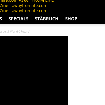
AWAY FROM LIFE
S
SPECIALS
STÄBRUCH
SHOP
sue „1 World 0 Future“