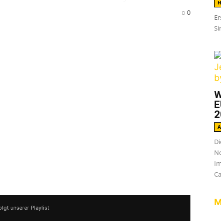
H
0
Er
Si
Klassiker
1 World 0 Future
zum ersten
W
E
2
 erschienen, waren nämlich schnell vergriffen
A
 und Epitaph ein Herz genommen und noch
Di
No
lerdings etwas vom Original, denn auf der
Im
teln auch noch 11 Bonustracks enthalten.
Ca
M
olgt unserer Playlist