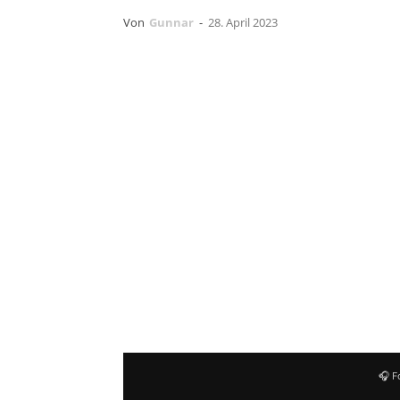
Von
Gunnar
-
28. April 2023
Terrorgruppe
veröffentlichen ihren 
Mal seit 23 Jahren wieder auf LP.
Die paar Alben, die seinerzeit als LP
und so haben sich Destiny Records
einmal 1000 Kopien pressen lassen.
Die Neuauflage unterscheidet sich al
Doppel LP sind neben den Originalti
🎧 F