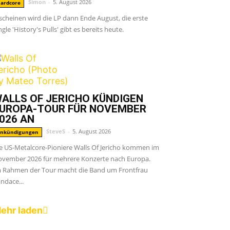
Simon
-
5. August 2026
ardcore
scheinen wird die LP dann Ende August, die erste
ngle 'History's Pulls' gibt es bereits heute.
ALLS OF JERICHO KÜNDIGEN
UROPA-TOUR FÜR NOVEMBER
026 AN
SteveS
-
5. August 2026
nkündigungen
e US-Metalcore-Pioniere Walls Of Jericho kommen im
vember 2026 für mehrere Konzerte nach Europa.
 Rahmen der Tour macht die Band um Frontfrau
ndace...
ehr laden