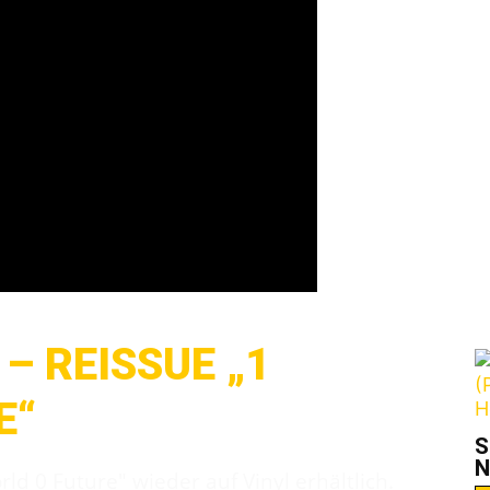
G
– REISSUE „1
E“
S
N
ld 0 Future" wieder auf Vinyl erhältlich.