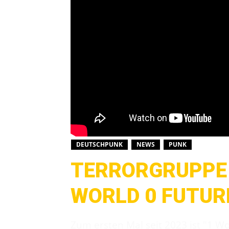
DEUTSCHPUNK
NEWS
PUNK
TERRORGRUPPE 
WORLD 0 FUTUR
Zum ersten Mal seit 2023 ist "1 Wor