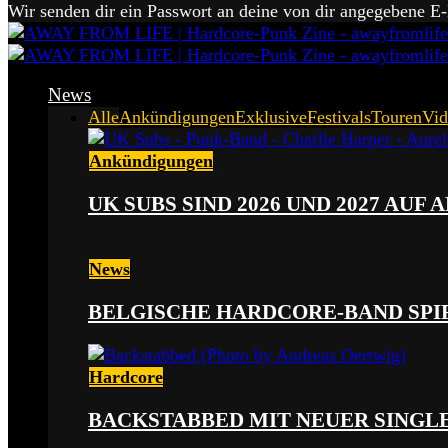
Wir senden dir ein Passwort an deine von dir angegebene E
News
Alle
Ankündigungen
Exklusive
Festivals
Touren
Vid
Ankündigungen
UK SUBS SIND 2026 UND 2027 AUF
News
BELGISCHE HARDCORE-BAND SPI
Hardcore
BACKSTABBED MIT NEUER SINGLE