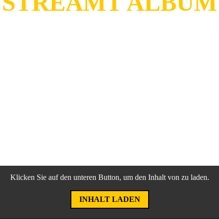
 STREAMT ALBUM
lties
ihr neues Album
Chaos Sound
veröffentlichen. Das Al
Klicken Sie auf den unteren Button, um den Inhalt von zu laden.
INHALT LADEN