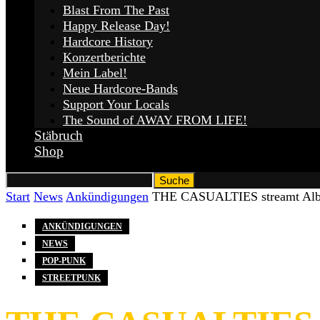
Blast From The Past
Happy Release Day!
Hardcore History
Konzertberichte
Mein Label!
Neue Hardcore-Bands
Support Your Locals
The Sound of AWAY FROM LIFE!
Stäbruch
Shop
Start
News
Ankündigungen
THE CASUALTIES streamt Alb
ANKÜNDIGUNGEN
NEWS
POP-PUNK
STREETPUNK