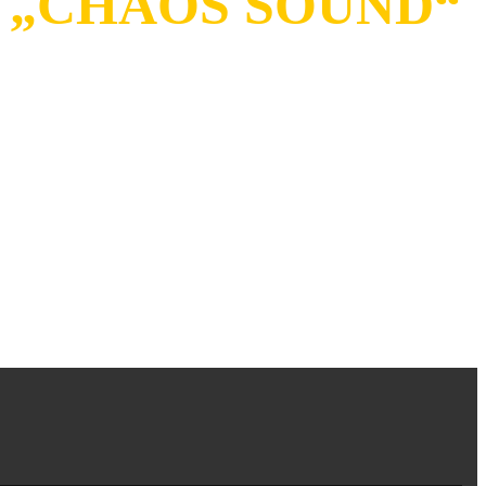
 „CHAOS SOUND“
bum gibt es nun im Stream.