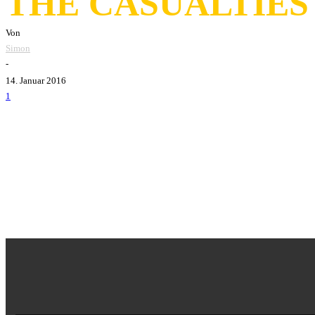
THE CASUALTIES
Von
Simon
-
14. Januar 2016
1
Am 22. Januar 2016 werden die US Nietenpunks
The Casua