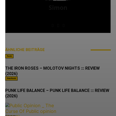
Simon
» Thin Ice » Das Gelbe vom Oi! » Stäbruch Fest »
Gimme Some Action Shows
ÄHNLICHE BEITRÄGE
MEHR VOM AUTOR
Punk
THE IRON ROSES – MOLOTOV NIGHTS ::: REVIEW
(2026)
Post-Punk
PUNK LIFE BALANCE – PUNK LIFE BALANCE ::: REVIEW
(2026)