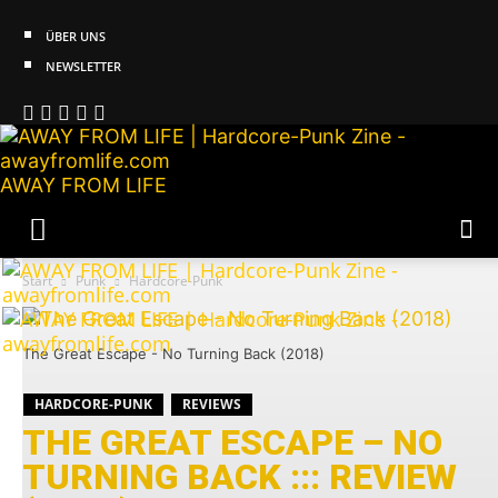
ÜBER UNS
NEWSLETTER
AWAY FROM LIFE
Start
Punk
Hardcore-Punk
The Great Escape - No Turning Back (2018)
HARDCORE-PUNK
REVIEWS
THE GREAT ESCAPE – NO
TURNING BACK ::: REVIEW