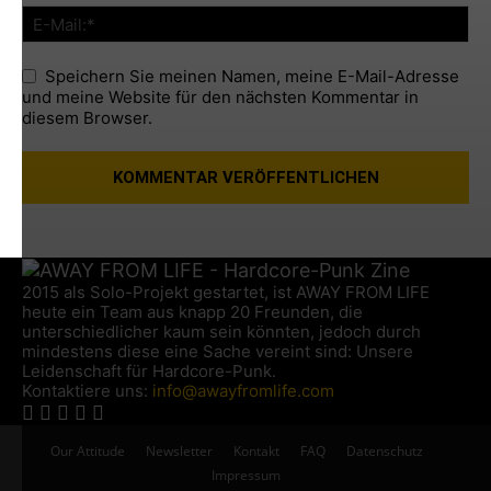
Speichern Sie meinen Namen, meine E-Mail-Adresse
und meine Website für den nächsten Kommentar in
diesem Browser.
2015 als Solo-Projekt gestartet, ist AWAY FROM LIFE
heute ein Team aus knapp 20 Freunden, die
unterschiedlicher kaum sein könnten, jedoch durch
mindestens diese eine Sache vereint sind: Unsere
Leidenschaft für Hardcore-Punk.
Kontaktiere uns:
info@awayfromlife.com
Our Attitude
Newsletter
Kontakt
FAQ
Datenschutz
Impressum