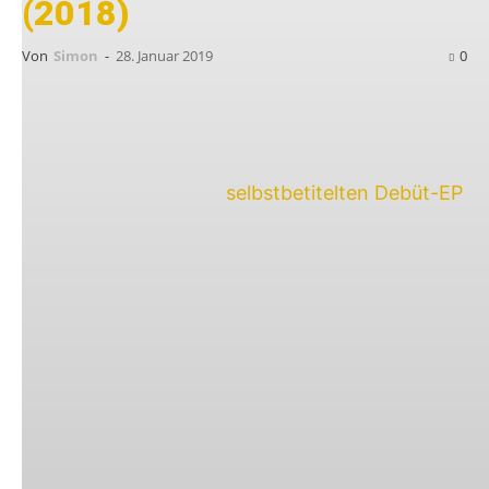
(2018)
Von
Simon
-
28. Januar 2019
0
Fünf Jahre nach ihrer
selbstbetitelten Debüt-EP
legen
The Great Escape
aus Linz ihr erstes
Album namens
No Turning Back
vor, das in
Eigenproduktion auf 300 Stück limitierten 12″-
Vinyl erschienen ist. Die Band bleibt ihrem auf
der Debüt angeschlagenen Stil absolut treu und
kredenzt 15 Nummern, die sich irgendwo
zwischen Hardcore und Punk-Rock einordnen.
Dabei geht es ausschließlich sehr rough zur
Sache. Also Hardcore-Punk in seiner reinsten