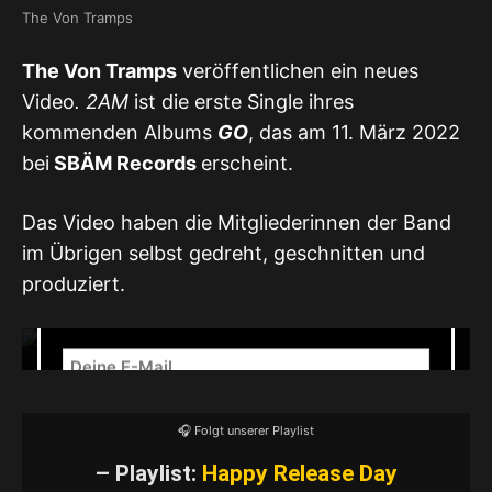
The Von Tramps
The Von Tramps
veröffentlichen ein neues
Video
. 2AM
ist die erste Single ihres
Mit dem Laden des Videos akzeptierst du die
kommenden Albums
GO
, das am 11. März 2022
Datenschutzerklärung von YouTube.
bei
SBÄM Records
erscheint.
Mehr erfahren
✉️ Unser Newsletter
Das Video haben die Mitgliederinnen der Band
im Übrigen selbst gedreht, geschnitten und
NEWSLETTER – Release- & Show-
produziert.
Radar
🎧 Folgt unserer Playlist
– Playlist:
Happy Release Day