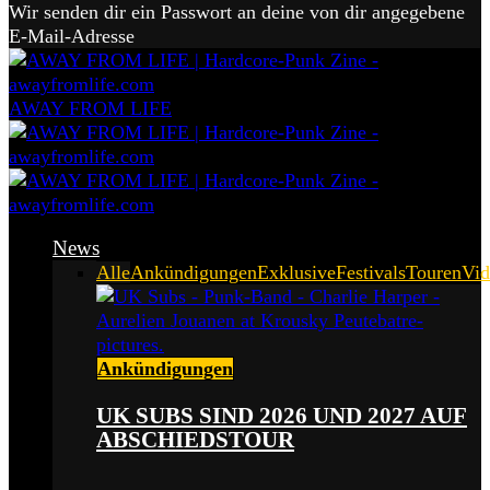
Wir senden dir ein Passwort an deine von dir angegebene
E-Mail-Adresse
AWAY FROM LIFE
News
Alle
Ankündigungen
Exklusive
Festivals
Touren
Vid
Ankündigungen
UK SUBS SIND 2026 UND 2027 AUF
ABSCHIEDSTOUR