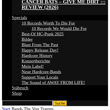
CANCER BATS – GIVE ME DIRT :::
REVIEW (2026)
Specials
10 Records Worth To Die For
10 Records We Would Die For
Best-Of HC-Punk 2025
Bilder
Blast From The Past
Happy Release Day!
Hardcore History
Konzertberichte
Mein Label!
Neue Hardcore-Bands
Support Your Locals
The Sound of AWAY FROM LIFE!
Stäbruch
Shop
Start
Bands
The Von Tramps