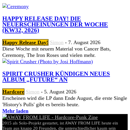
HAPPY RELEASE DAY! DIE
NEUERSCHEINUNGEN DER WOCHE
(KW32, 2026)
Happy Release Day!
Simon
-
7. August 2026
Diese Woche mit neuem Material von Cancer Bats,
Ceremony, The Iron Roses und vielen mehr.
SPIRIT CRUSHER KÜNDIGEN NEUES
ALBUM „FUTURE“ AN
Hardcore
Simon
-
5. August 2026
Erscheinen wird die LP dann Ende August, die erste Single
'History's Pulls' gibt es bereits heute.
Mehr laden
2015 als Solo-Projekt gestartet, ist AWAY FROM LIFE heute ein
Team aus knapp 20 Freunden, die unterschiedlicher kaum sein