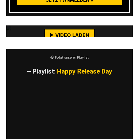
Mit dem Laden des Videos akzeptierst du die
Datenschutzerklärung von YouTube.
Mehr erfahren
VIDEO LADEN
YouTube-Inhalte immer entsperren
🎧 Folgt unserer Playlist
– Playlist:
Happy Release Day