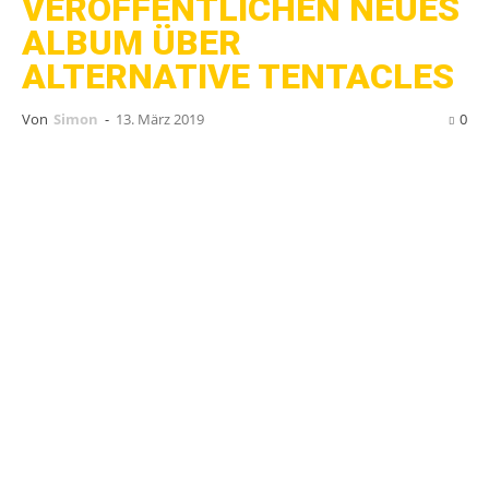
VERÖFFENTLICHEN NEUES
ALBUM ÜBER
ALTERNATIVE TENTACLES
Von
Simon
-
13. März 2019
0
Tsunami Bomb
wird im Laufe des Jahres ihr
langerwartetes neues Album veröffentlichen.
Ein genauer Zeitpunkt für dieses wurde bisher
noch nicht genannt, doch die US-Punk-Rock-
Band gab bereits bekannt, dass es über
Alternative Tentacles Records erscheinen soll.
Um die Wartezeit auf das erste Reelase seit