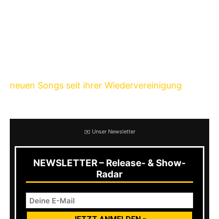
über einem Jahrzehnt etwas zu verkürzen, wird
Kung Fu und Cleopatra Records das bislang
letzte Tsunami Bomb Album
The Defiance Act
,
das 2004 erschienen ist neu auf Vinyl auflegen.
Die Band hatte im vergangenen Jahr die ersten
neuen Songs seit ihrer Wiedervereinigung
veröffentlicht.
✉️ Unser Newsletter
NEWSLETTER – Release- & Show-
Radar