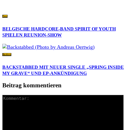
News
BELGISCHE HARDCORE-BAND SPIRIT OF YOUTH
SPIELEN REUNION-SHOW
Hardcore
BACKSTABBED MIT NEUER SINGLE „SPRING INSIDE
MY GRAVE“ UND EP-ANKÜNDIGUNG
Beitrag kommentieren