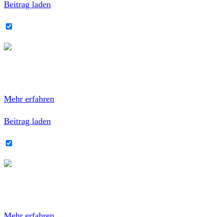
Beitrag laden
Instagram-Inhalte immer entsperren
Mit dem Laden des Inhalts akzeptierst du die
Datenschutzerklärung von Instagram.
Mehr erfahren
Beitrag laden
Instagram-Inhalte immer entsperren
Mit dem Laden des Inhalts akzeptierst du die
Datenschutzerklärung von Instagram.
Mehr erfahren