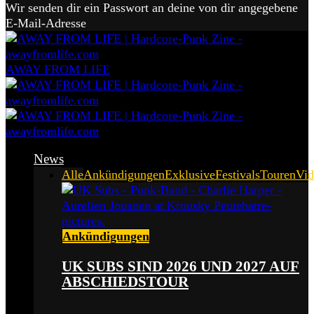
Wir senden dir ein Passwort an deine von dir angegebene
E-Mail-Adresse
AWAY FROM LIFE
News
Alle
Ankündigungen
Exklusive
Festivals
Touren
Vid
Ankündigungen
UK SUBS SIND 2026 UND 2027 AUF
ABSCHIEDSTOUR