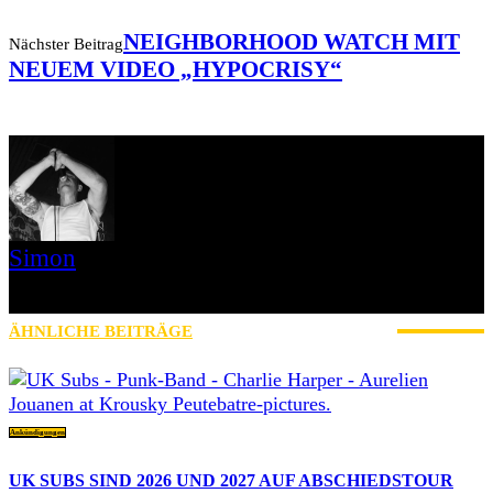
NEIGHBORHOOD WATCH MIT
Nächster Beitrag
NEUEM VIDEO „HYPOCRISY“
Simon
» Thin Ice » Das Gelbe vom Oi! » Stäbruch Fest » Gimme Some
Action Shows
ÄHNLICHE BEITRÄGE
MEHR VOM AUTOR
Ankündigungen
UK SUBS SIND 2026 UND 2027 AUF ABSCHIEDSTOUR