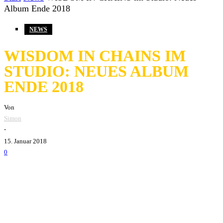
Album Ende 2018
NEWS
WISDOM IN CHAINS IM
STUDIO: NEUES ALBUM
ENDE 2018
Von
Simon
-
15. Januar 2018
0
Wisdom In Chains
befinden sich derzeit im Studio, um
den heißerwarteten Nachfolger von ihrem im Jahr 2015