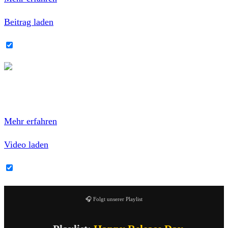
Beitrag laden
Instagram-Inhalte immer entsperren
Mit dem Laden des Videos akzeptierst du die
Datenschutzerklärung von YouTube.
Mehr erfahren
Video laden
YouTube-Inhalte immer entsperren
🎧 Folgt unserer Playlist