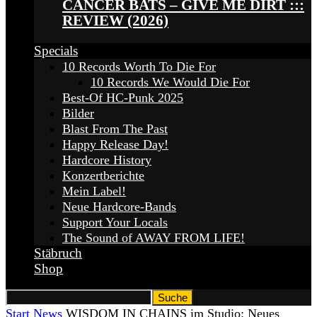
CANCER BATS – GIVE ME DIRT :::
REVIEW (2026)
Specials
10 Records Worth To Die For
10 Records We Would Die For
Best-Of HC-Punk 2025
Bilder
Blast From The Past
Happy Release Day!
Hardcore History
Konzertberichte
Mein Label!
Neue Hardcore-Bands
Support Your Locals
The Sound of AWAY FROM LIFE!
Stäbruch
Shop
Start
News
WISDOM IN CHAINS im Studio: Neues