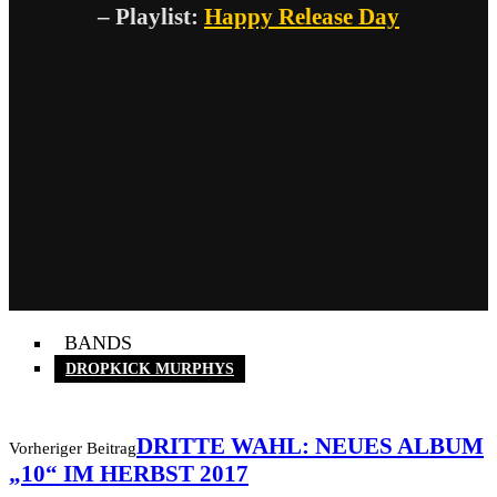
– Playlist:
Happy Release Day
BANDS
DROPKICK MURPHYS
DRITTE WAHL: NEUES ALBUM
Vorheriger Beitrag
„10“ IM HERBST 2017