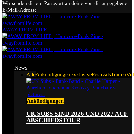
Wir senden dir ein Passwort an deine von dir angegebene
E-Mail-Adresse
AWAY FROM LIFE
News
Alle
Ankündigungen
Exklusive
Festivals
Touren
Vid
Ankündigungen
UK SUBS SIND 2026 UND 2027 AUF
ABSCHIEDSTOUR