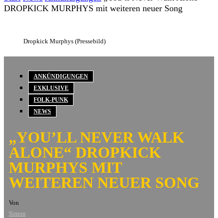
DROPKICK MURPHYS mit weiteren neuer Song
Dropkick Murphys (Pressebild)
ANKÜNDIGUNGEN
EXKLUSIVE
FOLK-PUNK
NEWS
„YOU’LL NEVER WALK
ALONE“ DROPKICK
MURPHYS MIT
WEITEREN NEUER SONG
Von
Simon