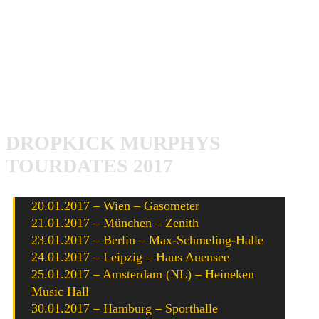
Dropkick Murphys
werden pünktlich zum Release auf
große Europatour gehen. Dort bekommt die Band
tatkräftige Unterstützung von ihren Bostoner Kollegen
Slapshot
! Weiterer Toursupport kommt von der britischen
Folk-Punk Band
Skinny Lister
. Hier die Tourdates und
der neue Song.
DROPKICK MURPHYS
TOURDATES 2017
20.01.2017 – Wien – Gasometer
21.01.2017 – München – Zenith
23.01.2017 – Berlin – Max-Schmeling-Halle
24.01.2017 – Leipzig – Haus Auensee
25.01.2017 – Amsterdam (NL) – Heineken
Music Hall
30.01.2017 – Hamburg – Sporthalle