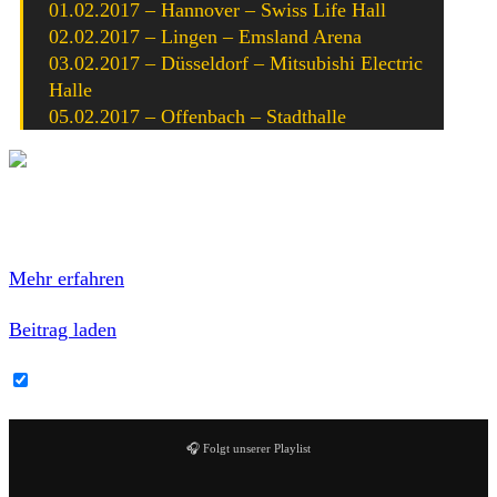
01.02.2017 – Hannover – Swiss Life Hall
02.02.2017 – Lingen – Emsland Arena
03.02.2017 – Düsseldorf – Mitsubishi Electric
Halle
05.02.2017 – Offenbach – Stadthalle
Mit dem Laden des Inhalts akzeptierst du die
Datenschutzerklärung von Facebook.
Mehr erfahren
Beitrag laden
Facebook-Inhalte immer entsperren
🎧 Folgt unserer Playlist