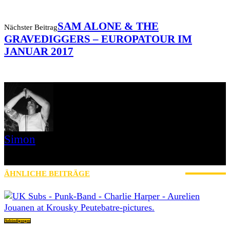
SAM ALONE & THE
Nächster Beitrag
GRAVEDIGGERS – EUROPATOUR IM
JANUAR 2017
Simon
» Thin Ice » Das Gelbe vom Oi! » Stäbruch Fest » Gimme Some
Action Shows
ÄHNLICHE BEITRÄGE
MEHR VOM AUTOR
Ankündigungen