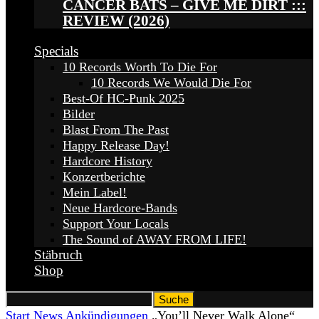
CANCER BATS – GIVE ME DIRT :::
REVIEW (2026)
Specials
10 Records Worth To Die For
10 Records We Would Die For
Best-Of HC-Punk 2025
Bilder
Blast From The Past
Happy Release Day!
Hardcore History
Konzertberichte
Mein Label!
Neue Hardcore-Bands
Support Your Locals
The Sound of AWAY FROM LIFE!
Stäbruch
Shop
Start
News
Ankündigungen
„You’ll Never Walk Alone“