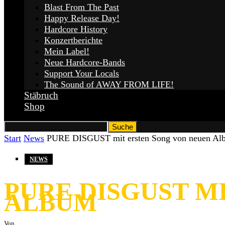
Blast From The Past
Happy Release Day!
Hardcore History
Konzertberichte
Mein Label!
Neue Hardcore-Bands
Support Your Locals
The Sound of AWAY FROM LIFE!
Stäbruch
Shop
Start
News
PURE DISGUST mit ersten Song von neuen Al
NEWS
PURE DISGUST M
ALBUM
Von