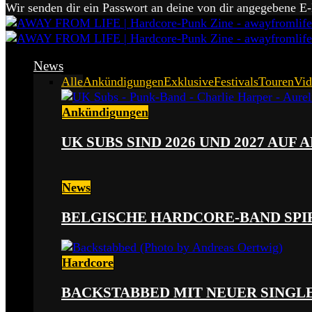
Wir senden dir ein Passwort an deine von dir angegebene E
News
Alle
Ankündigungen
Exklusive
Festivals
Touren
Vid
Ankündigungen
UK SUBS SIND 2026 UND 2027 AUF
News
BELGISCHE HARDCORE-BAND SPI
Hardcore
BACKSTABBED MIT NEUER SINGLE