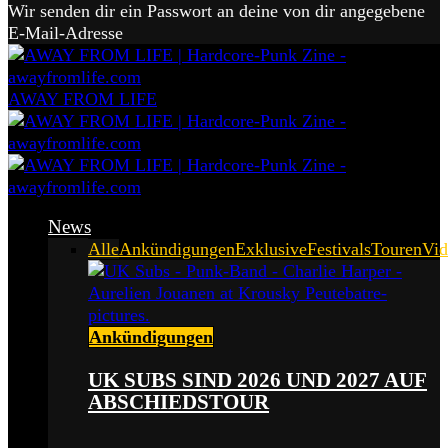
Wir senden dir ein Passwort an deine von dir angegebene
E-Mail-Adresse
AWAY FROM LIFE
News
Alle
Ankündigungen
Exklusive
Festivals
Touren
Vid
Ankündigungen
UK SUBS SIND 2026 UND 2027 AUF
ABSCHIEDSTOUR