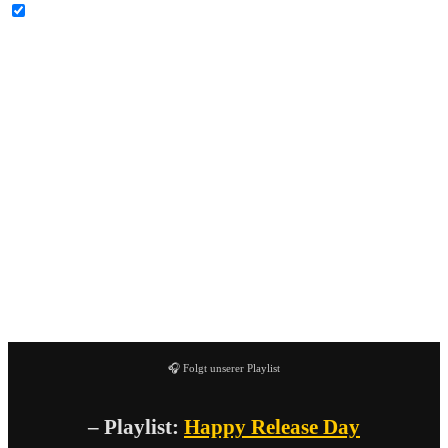
YouTube-Inhalte immer entsperren
Eine sehr schöne „Abschiedsplatte“ ist es geworden.
Kommt bitte auch irgendwann aus der Pause zurück…
A-Seite
1. Auf Null
2. Das Ende
B-Seite
1. Brücken & Gräben
2.Träumen Androiden
🎧 Folgt unserer Playlist
– Playlist:
Happy Release Day