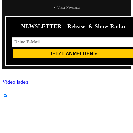
✉️ Unser Newsletter
NEWSLETTER – Release- & Show-Radar
Video laden
YouTube-Inhalte immer entsperren
Die Plattennadel wird ein Lied zurückgedreht, an den
Anfang der B-Seite, wo
Brücken & Gräben
auf einen
warten. Über eine Minute, bis der Song, der ein wenig an