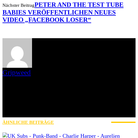
PETER AND THE TEST TUBE
Nächster Beitrag
BABIES VERÖFFENTLICHEN NEUES
VIDEO „FACEBOOK LOSER“
Gripweed
Gripweed ist Wikipedianer mit Leib und Seele und das, was man
gemeinhin als Musiknerd bezeichnet. Musikalisch ist er in vielen
Genres beheimatet, wobei er das Exotische und Unbekannte den
Stars und Sternchen vorzieht. Eine Weile bloggte er auch auf
blogspot.de und war Schreiberling des leider eingestellten
saarländischen Webzines Iamhavoc. nach dessen Einstellung
wechselte er mit Max zu AWAY FROM LIFE.
ÄHNLICHE BEITRÄGE
MEHR VOM AUTOR