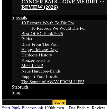
CANCER BATS – GIVE ME DIRT :::
REVIEW (2026)
Specials
10 Records Worth To Die For
10 Records We Would Die For
Best-Of HC-Punk 2025
Bilder
Blast From The Past
Happy Release Day!
Hardcore History
Konzertberichte
Mein Label!
Neue Hardcore-Bands
Support Your Locals
The Sound of AWAY FROM LIFE!
Stäbruch
Shop
Start
Punk
Electropunk
100blumen – Das Ende ::: Review