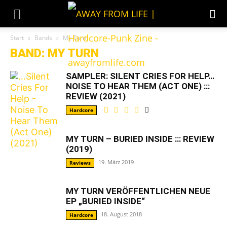
Start
Bands
My Turn
BAND: MY TURN
SAMPLER: SILENT CRIES FOR HELP…
NOISE TO HEAR THEM (ACT ONE) :::
REVIEW (2021)
Hardcore
MY TURN – BURIED INSIDE ::: REVIEW
(2019)
19. März 2019
Reviews
MY TURN VERÖFFENTLICHEN NEUE
EP „BURIED INSIDE“
18. August 2018
Hardcore