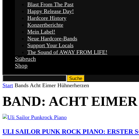
Blast From The Past
Happy Release Day!
Hardcore History
Konzertberichte
Mein Label!
Neue Hardcore-Bands
Support Your Locals
The Sound of AWAY FROM LIFE!
Stäbruch
Shop
Start
Bands
Acht Eimer Hühnerherzen
BAND: ACHT EIME
ULI SAILOR PUNK ROCK PIANO: ERSTER 