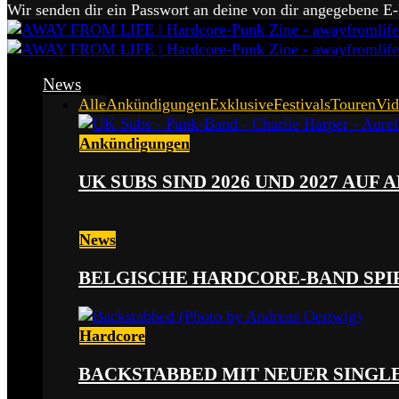
Wir senden dir ein Passwort an deine von dir angegebene E
News
Alle
Ankündigungen
Exklusive
Festivals
Touren
Vid
Ankündigungen
UK SUBS SIND 2026 UND 2027 AUF
News
BELGISCHE HARDCORE-BAND SPI
Hardcore
BACKSTABBED MIT NEUER SINGLE