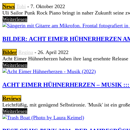
News
Tobi
-
7. Oktober 2022
Uli Sailor Punk Rock Piano bringt in naher Zukunft seine zwe
Weiterlesen
BILDER: ACHT EIMER HÜHNERHERZEN AM
Bilder
Regina
-
26. April 2022
Acht Eimer Hühnerherzen haben ihre lang ersehnte Release 
Weiterlesen
ACHT EIMER HÜHNERHERZEN – MUSIK ::: 
Reviews
Leichtfüßig, mit genügend Selbstironie. 'Musik' ist ein groß
Weiterlesen