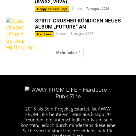
(KW32, 2026)
Simon
-
7. August 2026
Happy Release Day!
SPIRIT CRUSHER KÜNDIGEN NEUES
ALBUM „FUTURE“ AN
Simon
-
5. August 2026
Hardcore
Mehr laden
2015 als Solo-Projekt gestartet, ist AWAY
FROM LIFE heute ein Team aus knapp 20
Freunden, die unterschiedlicher kaum sein
könnten, jedoch durch mindestens diese eine
Sache vereint sind: Unsere Leidenschaft für