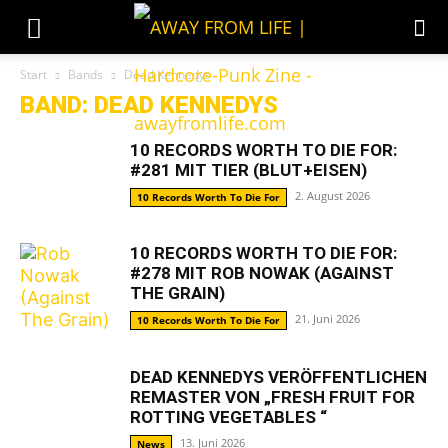
Start
Bands
Dead Kennedys
BAND: DEAD KENNEDYS
10 RECORDS WORTH TO DIE FOR:
#281 MIT TIER (BLUT+EISEN)
2. August 2026
10 Records Worth To Die For
10 RECORDS WORTH TO DIE FOR:
#278 MIT ROB NOWAK (AGAINST
THE GRAIN)
21. Juni 2026
10 Records Worth To Die For
DEAD KENNEDYS VERÖFFENTLICHEN
REMASTER VON „FRESH FRUIT FOR
ROTTING VEGETABLES “
13. Juni 2026
News