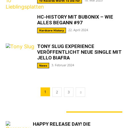
18. Mai 2025
10 Records Worth To Die For
HC-HISTORY MIT BUBONIX – WIE
ALLES BEGANN #97
22. April 2024
Hardcore History
TONY SLUG EXPERIENCE
VERÖFFENTLICHT NEUE SINGLE MIT
JELLO BIAFRA
3. Februar 2024
News
1
2
3
GERADE ANGESAGT
HAPPY RELEASE DAY! DIE