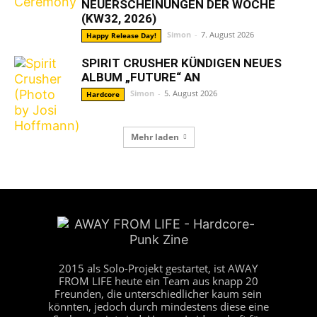
NEUERSCHEINUNGEN DER WOCHE
(KW32, 2026)
Simon
-
7. August 2026
Happy Release Day!
SPIRIT CRUSHER KÜNDIGEN NEUES
ALBUM „FUTURE“ AN
Simon
-
5. August 2026
Hardcore
Mehr laden
2015 als Solo-Projekt gestartet, ist AWAY
FROM LIFE heute ein Team aus knapp 20
Freunden, die unterschiedlicher kaum sein
könnten, jedoch durch mindestens diese eine