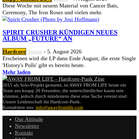
Diese Woche mit neuem Material von Cancer Bats,
Ceremony, The Iron Roses und vielen mehr.
SPIRIT CRUSHER KÜNDIGEN NEUES
ALBUM „FUTURE“ AN
Hardcore
Simon
-
5. August 2026
Erscheinen wird die LP dann Ende August, die erste Single
'History's Pulls' gibt es bereits heute.
Mehr laden
2015 als Solo-Projekt gestartet, ist AWAY FROM LIFE heute ein
Team aus knapp 20 Freunden, die unterschiedlicher kaum sein
könnten, jedoch durch mindestens diese eine Sache vereint sind:
Unsere Leidenschaft für Hardcore-Punk.
Kontaktiere uns:
info@awayfromlife.com
Our Attitude
Newsletter
Kontakt