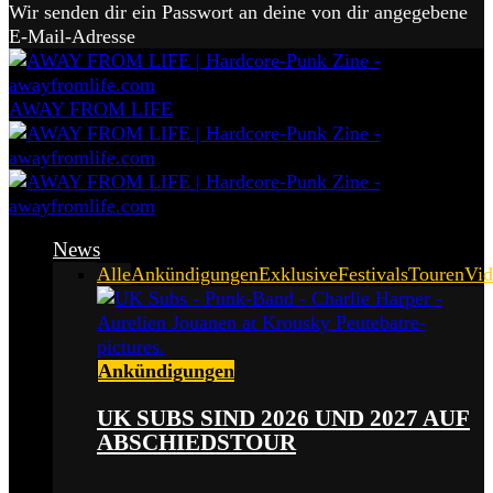
Wir senden dir ein Passwort an deine von dir angegebene
E-Mail-Adresse
AWAY FROM LIFE
News
Alle
Ankündigungen
Exklusive
Festivals
Touren
Vid
Ankündigungen
UK SUBS SIND 2026 UND 2027 AUF
ABSCHIEDSTOUR