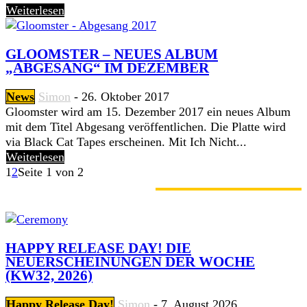
Weiterlesen
GLOOMSTER – NEUES ALBUM
„ABGESANG“ IM DEZEMBER
News
Simon
-
26. Oktober 2017
Gloomster wird am 15. Dezember 2017 ein neues Album
mit dem Titel Abgesang veröffentlichen. Die Platte wird
via Black Cat Tapes erscheinen. Mit Ich Nicht...
Weiterlesen
1
2
Seite 1 von 2
GERADE ANGESAGT
HAPPY RELEASE DAY! DIE
NEUERSCHEINUNGEN DER WOCHE
(KW32, 2026)
Happy Release Day!
Simon
-
7. August 2026