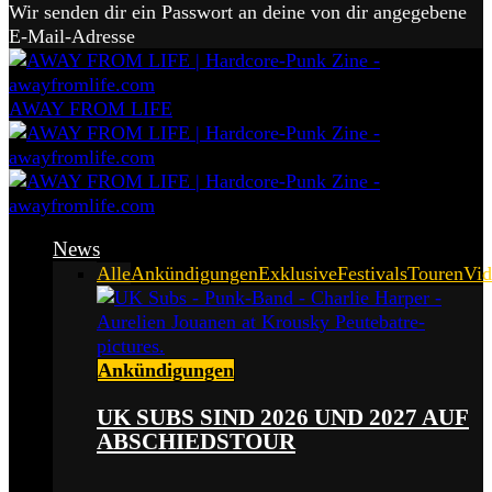
Wir senden dir ein Passwort an deine von dir angegebene
E-Mail-Adresse
AWAY FROM LIFE
News
Alle
Ankündigungen
Exklusive
Festivals
Touren
Vid
Ankündigungen
UK SUBS SIND 2026 UND 2027 AUF
ABSCHIEDSTOUR