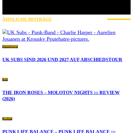
seinen Facetten, Post-Hardcore und Ska. Natürlich wird auch über
den Tellerrand geschaut, fast jedes Genre hat schließlich etwas zu
bieten.
ÄHNLICHE BEITRÄGE
MEHR VOM AUTOR
Ankündigungen
UK SUBS SIND 2026 UND 2027 AUF ABSCHIEDSTOUR
Punk
THE IRON ROSES – MOLOTOV NIGHTS ::: REVIEW
(2026)
Post-Punk
PUNK LIFE BALANCE – PUNK LIFE BALANCE :::