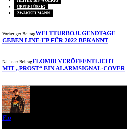
HEITER BIS WOLKIG
ÜBERFLÜSSIG
ZWAKKELMANN
WELTTURBOJUGENDTAGE
Vorheriger Beitrag
GEBEN LINE-UP FÜR 2022 BEKANNT
FLOMB! VERÖFFENTLICHT
Nächster Beitrag
MIT „PROST“ EIN ALARMSIGNAL-COVER
Flo
Hey, ich bin Flo. Meine musikalische Liebe gehört dem Punk in allen