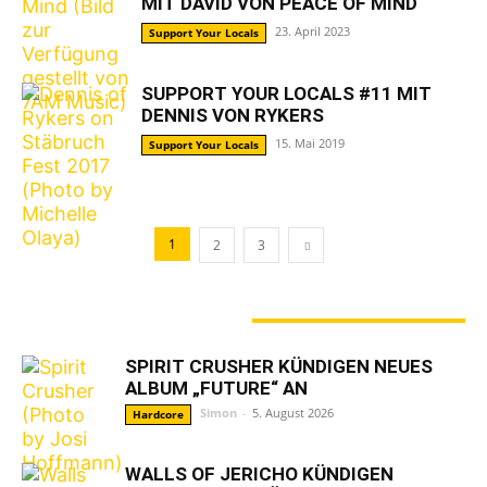
MIT DAVID VON PEACE OF MIND
23. April 2023
Support Your Locals
SUPPORT YOUR LOCALS #11 MIT
DENNIS VON RYKERS
15. Mai 2019
Support Your Locals
1
2
3
GERADE ANGESAGT
SPIRIT CRUSHER KÜNDIGEN NEUES
ALBUM „FUTURE“ AN
Simon
-
5. August 2026
Hardcore
WALLS OF JERICHO KÜNDIGEN