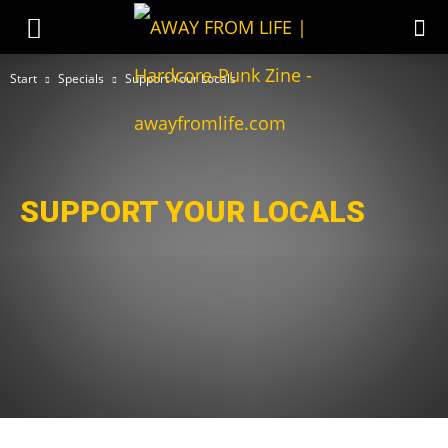
Start
Specials
Support Your Locals
SUPPORT YOUR LOCALS
10 Records Worth To Die For
Bands der Woche
Best-Of HC-Punk
Bilder
Blast From The Past
CoreTex Weekly
Gewinnspiel
Happy Release Day!
Hardcore History
HC-Punk-Attitude
Jerk's Jukebox
Konzertberichte
Liste
Mein Label!
Neue Hardcore-Bands
Podcast
Support The Scene
Support Your Locals
Szene Putzen
The Sound of AWAY FROM LIFE!