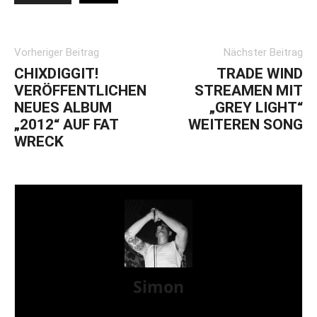
Vorheriger Beitrag
Nächster Beitrag
CHIXDIGGIT!
TRADE WIND
VERÖFFENTLICHEN
STREAMEN MIT
NEUES ALBUM
„GREY LIGHT“
„2012“ AUF FAT
WEITEREN SONG
WRECK
Simon
» Thin Ice » Das Gelbe vom Oi! » Stäbruch Fest »