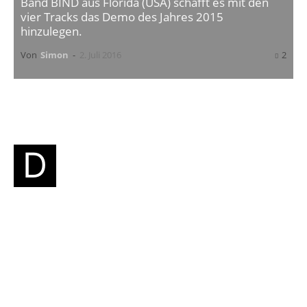
Band BIND aus Florida (USA) schafft es mit den
vier Tracks das Demo des Jahres 2015
hinzulegen.
Von
Simon
-
2. Juli 2016
2
anke an
Between The Lines Zine
!
D
Durch unsere Kollegen wurde ich auf
die Hardcore Band
Bind
aus Florida
aufmerksam. Diese hat im vergangen Jahr ihr
Demo veröffentlicht und somit auch meine
absolute Lieblingsdemo herausgebracht. Die
vier Songs sind pures Gift und laufen seit Tagen
in Endlosschleife. Man bekommt einfach nicht
genug von Bind!