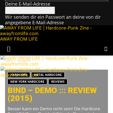
Deine E-Mail-Adresse
Wir senden dir ein Passwort an deine von dir
angegebene E-Mail-Adresse
AWAY FROM LIFE
Start
Hardcore
HARDCORE
METAL HARDCORE
NEW YORK HARDCORE
REVIEWS
BIND – DEMO ::: REVIEW
(2015)
Besser kann ein Demo nicht sein! Die Hardcore