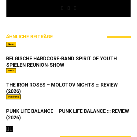
Gimme Some Action Shows
ÄHNLICHE BEITRÄGE
MEHR VOM AUTOR
News
BELGISCHE HARDCORE-BAND SPIRIT OF YOUTH
SPIELEN REUNION-SHOW
Punk
THE IRON ROSES – MOLOTOV NIGHTS ::: REVIEW
(2026)
Post-Punk
PUNK LIFE BALANCE – PUNK LIFE BALANCE ::: REVIEW
(2026)
2 KOMMENTARE