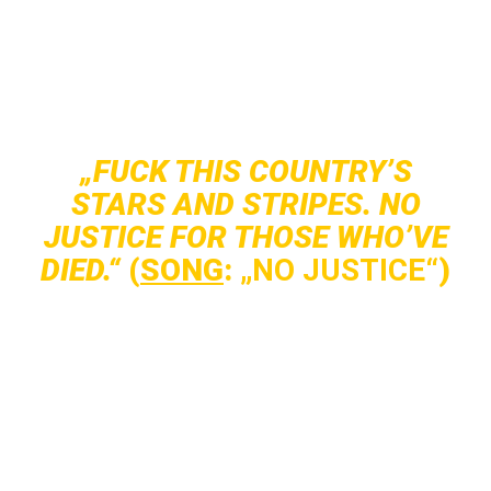
Die Lyrics bleiben dabei gut hängen und
handeln gegen die Polizei, den Staat und
Rassismus. Klare Aussagen, die man häufig bei
anderen Bands vermisst!
„FUCK THIS COUNTRY’S
STARS AND STRIPES. NO
JUSTICE FOR THOSE WHO’VE
DIED.“
(
SONG
:
„NO JUSTICE“
)
Anfang des Jahres haben Bind ein Promo Tape
für ihr Debütalbum mit zwei weiteren Songs
veröffentlicht. Da kann man nur gespannt sein,
ob die Band an der Demo anknüpfen können
und bleibt zu hoffen, dass die Veröffentlichung
des Albums nicht zu lange auf sich warten lässt.