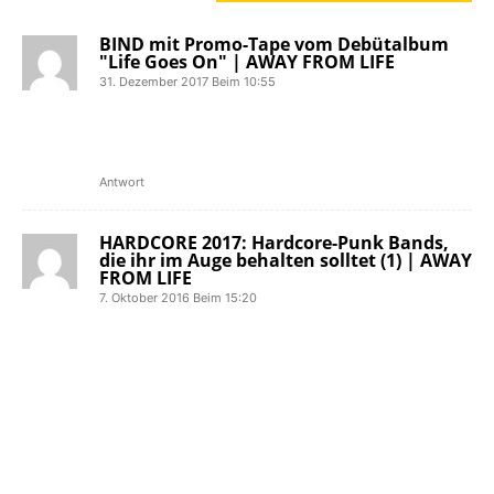
BIND mit Promo-Tape vom Debütalbum
"Life Goes On" | AWAY FROM LIFE
31. Dezember 2017 Beim 10:55
[…] einem Demo im Jahr 2015
veröffentlichte Bind 2016 die EP True
[…]
Antwort
HARDCORE 2017: Hardcore-Punk Bands,
die ihr im Auge behalten solltet (1) | AWAY
FROM LIFE
7. Oktober 2016 Beim 15:20
[…] Nach einem Demo (2015)
veröffentlichte Bind aus Florida 2016
ein Promotape mit zwei Songs für ihr
anstehendes Debüt. Bind spielen
Hardcore mit leichten Metal-Elementen.
Dabei drücken der Band vor allem die
Vocals einen ganz besonderes Stempel
auf. Diese kommen sehr rau und