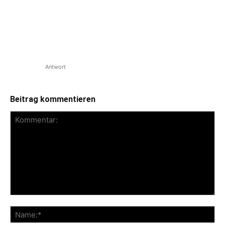
markant daher und erinnern immer
wieder an Paul Bearer (Sheer Terror).
Der perfekte Sound zum ausraten!
Unser Review zum Bind Demo findet ihr
hier. […]
Antwort
Beitrag kommentieren