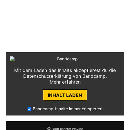
No Justice 02:12
Capital Punishment 02:01
Hands of the Priest 02:08
American Discipline 03:01
Mit dem Laden des Inhalts akzeptierest du die
Datenschutzerklärung von Bandcamp.
Mehr erfahren
INHALT LADEN
Bandcamp-Inhalte immer entsperren
🎧 Folgt unserer Playlist