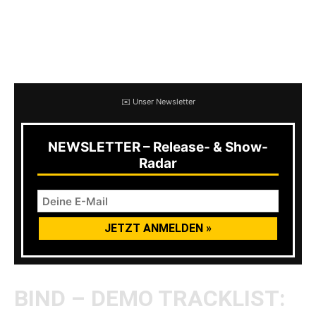
Im persönlich freue mich jetzt schon riesig Bind
im Sommerurlaub live erleben zu dürfen.
Cheers!
✉️ Unser Newsletter
NEWSLETTER – Release- & Show-
Radar
BIND – DEMO TRACKLIST: