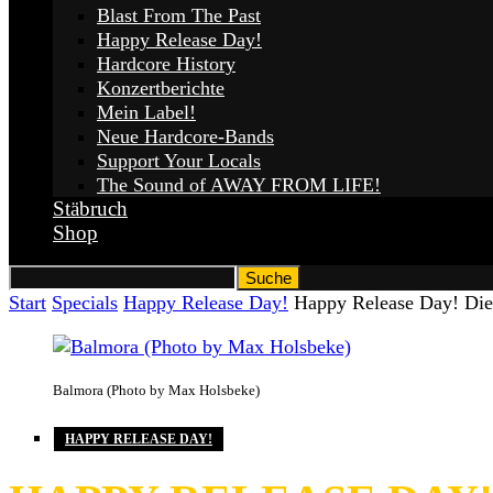
Blast From The Past
Happy Release Day!
Hardcore History
Konzertberichte
Mein Label!
Neue Hardcore-Bands
Support Your Locals
The Sound of AWAY FROM LIFE!
Stäbruch
Shop
Start
Specials
Happy Release Day!
Happy Release Day! Di
Balmora (Photo by Max Holsbeke)
HAPPY RELEASE DAY!