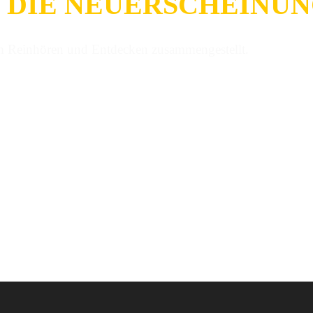
! DIE NEUERSCHEINU
m Reinhören und Entdecken zusammengestellt.
en dürfte das für die meisten von euch bedeuten, dass das 
ntlichungen vor, die am 29. Mai oder bereits früher in der Wo