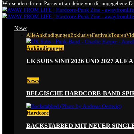
Wir senden dir ein Passwort an deine von dir angegebene E
News
Alle
Ankündigungen
Exklusive
Festivals
Touren
Vid
Ankündigungen
UK SUBS SIND 2026 UND 2027 AUF
News
BELGISCHE HARDCORE-BAND SPI
Hardcore
BACKSTABBED MIT NEUER SINGLE