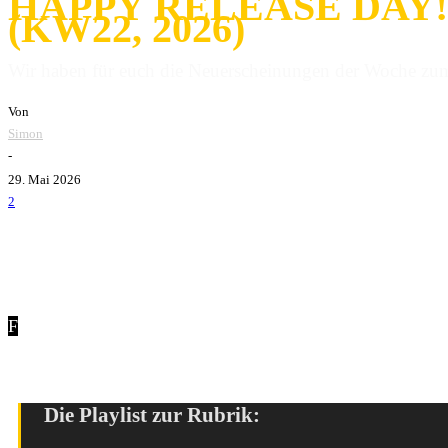
HAPPY RELEASE DAY
(KW22, 2026)
Wir haben für euch die Neuerscheinungen der Woche zu
Von
Simon
-
29. Mai 2026
2
F
reitag
–
der schönste Tag der Woche? Gut möglich! Zum ein
neue Releases! Wir stellen euch hier im Beitrag die Veröffe
Die Playlist zur Rubrik: