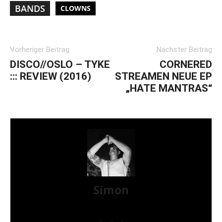
BANDS
CLOWNS
Vorheriger Beitrag
Nächster Beitrag
DISCO//OSLO – TYKE
CORNERED
::: REVIEW (2016)
STREAMEN NEUE EP
„HATE MANTRAS“
Simon
» Thin Ice » Das Gelbe vom Oi! » Stäbruch Fest »
Gimme Some Action Shows