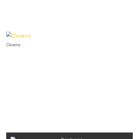
Clowns
Clowns
gelten nicht für wenige als die nächste
Punk-Rock Durchstarter. Die Australier kommen
nun Ende April für einige Shows nach
Deutschland.
Im Februar 2015 veröffentlichte die Band mit
Bad Blood
ihr letztes Album, welches ihr hier
anhören könnt: