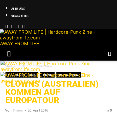
ÜBER UNS
NEWSLETTER
AWAY FROM LIFE
Start
Punk
Hardcore-Punk
HARDCORE-PUNK
PUNK
PUNK-ROCK
CLOWNS (AUSTRALIEN)
KOMMEN AUF
EUROPATOUR
Von
Simon
-
20. April 2016
0