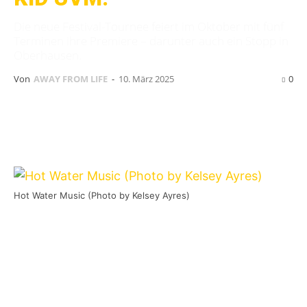
Die neue Festival-Tournee feiert im Oktober mit fünf
Terminen ihre Premiere – darunter auch ein Stopp in
Oberhausen.
Von
AWAY FROM LIFE
-
10. März 2025
0
Hot Water Music (Photo by Kelsey Ayres)
Im Oktober findet an fünf Terminen zum ersten
Mal die Common Thread-Tour statt. Neben
zwei Shows in England, einer in Belgien und
einer in den Niederlanden wird mit der
Turbinenhalle in Oberhausen
auch ein Termin