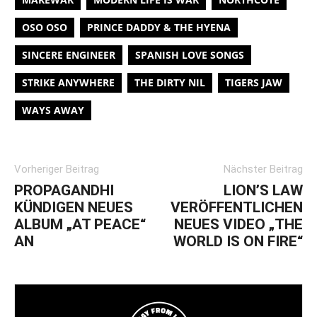
OSO OSO
PRINCE DADDY & THE HYENA
SINCERE ENGINEER
SPANISH LOVE SONGS
STRIKE ANYWHERE
THE DIRTY NIL
TIGERS JAW
WAYS AWAY
Vorheriger Beitrag
Nächster Beitrag
PROPAGANDHI
LION’S LAW
KÜNDIGEN NEUES
VERÖFFENTLICHEN
ALBUM „AT PEACE“
NEUES VIDEO „THE
AN
WORLD IS ON FIRE“