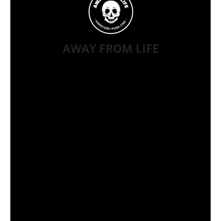
AWAY FROM LIFE
2015 als Solo-Projekt gestartet, ist AWAY FROM
LIFE heute ein Team aus knapp 20 Freunden, die
unterschiedlicher kaum sein könnten, jedoch durch
mindestens diese eine Sache vereint sind: Der
Leidenschaft für Hardcore-Punk. Diese Subkultur
ist für uns kein Trend, sondern eine
tiefverwurzelte Lebenseinstellung, etwas, das uns
seit Jahren immer und überall begleitet. Hardcore-
Punk bedeutet für uns, sich selbst zu entfalten.
Dabei ist D.I.Y. für uns nicht nur eine Phrase: Wir
probieren Sachen aus, lernen neues dazu und
entwickeln uns weiter. Von der Szene für die
Szene. Gerade deshalb hat es für uns oberste
Prämisse, Personen aus dieser Subkultur zu
supporten, die denken wie wir. Sei es Veranstalter,
Labels oder Bands, unabhängig ihres
Bekanntheitsgrad. Egal ob Hardcore-Kid, Punk,