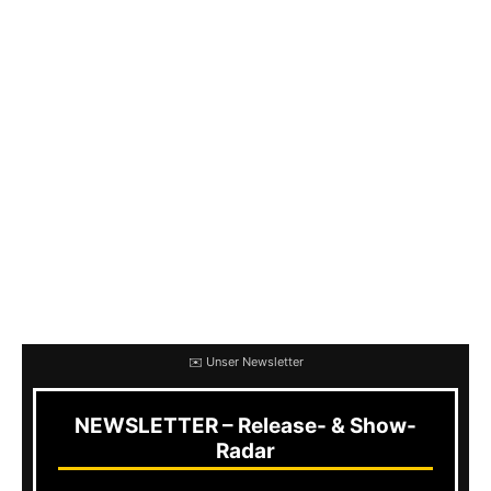
in Deutschland ausgetragen.
Das Line-up der Festival-Tournee umfasst über
20 Bands. Mit dabei sind unter anderem
Hot
Water Music, Spanish Love Songs, Comeback
Kid, Modern Life Is War, Defeater
und
Strike
Anywhere
.
Hier das komplette Line-Up sowie die Tour-
Termine in der Übersicht:
✉️ Unser Newsletter
NEWSLETTER – Release- & Show-
Radar