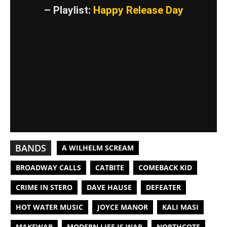
– Playlist:
Happy Release Day
BANDS
A WILHELM SCREAM
BROADWAY CALLS
CATBITE
COMEBACK KID
CRIME IN STERO
DAVE HAUSE
DEFEATER
HOT WATER MUSIC
JOYCE MANOR
KALI MASI
MAKEWAR
MODERN LIFE IS WAR
NORTHCOTE