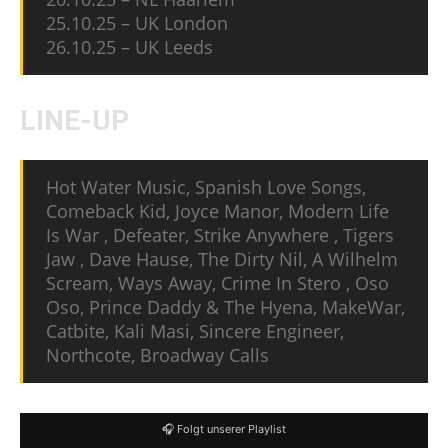
25.10.25 – UK London
26.10.25 – UK Leeds
LINE-UP
Hot Water Music, Spanish Love Songs,
Comeback Kid, Joyce Manor, Modern Life
Is War , Defeater, Strike Anywhere , Tigers
Jaw , Dave Hause, The Dirty Nil, A Wilhelm
Scream, Ways Away, Crime In Stero , Oso
Oso, Prince Daddy & The Hyena, MakeWar,
Catbite, Kali Masi, Sincere Engineer,
Northcote, Broadway Calls
🎧 Folgt unserer Playlist