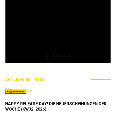
Skinhead oder sonst wer. Wir sind Individuen,
einer großen Unity, die völlig zeitlos und
ortsunabhängig existiert. AWAY FROM LIFE ist für
uns ein Instrument diese Werte zu manifestieren
und unser Verständnis für Hardcore-Punk
auszuleben. Angefangen als reines Magazin, haben
wir über die Jahre unser eigenes Festival, das
Stäbruch, etabliert oder jüngst mit Streets auch
eine Szeneplattform ins Leben gerufen, die für uns
alle genutzt werden kann – genutzt für eine Sache,
die uns verdammt wichtig ist: Hardcore-Punk!
ÄHNLICHE BEITRÄGE
MEHR VOM AUTOR
Happy Release Day!
HAPPY RELEASE DAY! DIE NEUERSCHEINUNGEN DER
WOCHE (KW32, 2026)