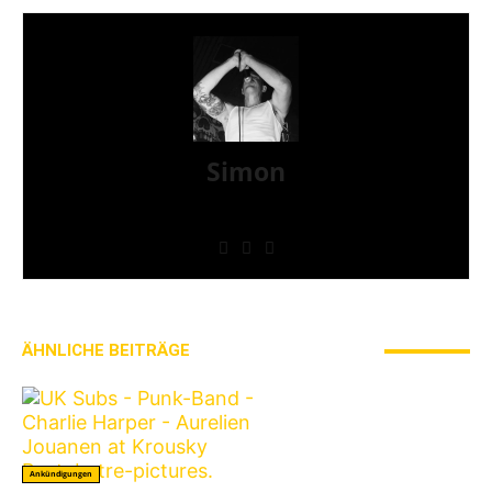
Simon
» Thin Ice » Das Gelbe vom Oi! » Stäbruch Fest »
Gimme Some Action Shows
ÄHNLICHE BEITRÄGE
MEHR VOM AUTOR
Ankündigungen