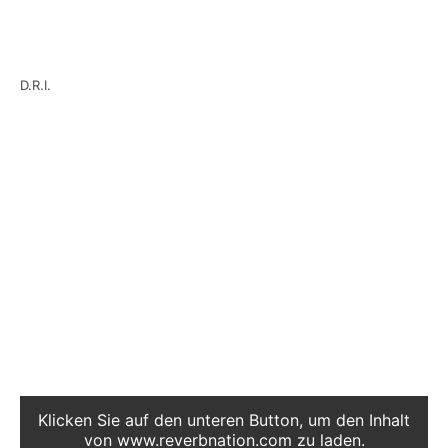
D.R.I.
Die Crossover/Trash Legende
D.R.I.
hat ein
Teaser zu ihrer langerwarteten neuen EP
veröffentlicht, welche Anfang 2016 erscheinen
soll.
Der Teaser enthät Ausschnitte zu „Against Me“,
„As You Seen on TV“ und einen weiteren Song.
Der Titel und das genaue Erscheinungsdatum
der EP sind bisher unbekannt.
Klicken Sie auf den unteren Button, um den Inhalt
von www.reverbnation.com zu laden.