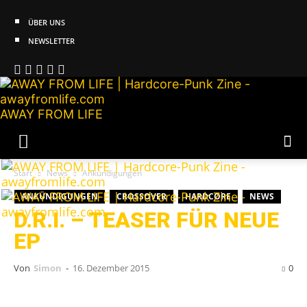
ÜBER UNS
NEWSLETTER
AWAY FROM LIFE
Start
News
Ankündigungen
ANKÜNDIGUNGEN
CROSSOVER
HARDCORE
NEWS
D.R.I. – TEASER FÜR NEUE
EP
Von
Simon
-
16. Dezember 2015
0