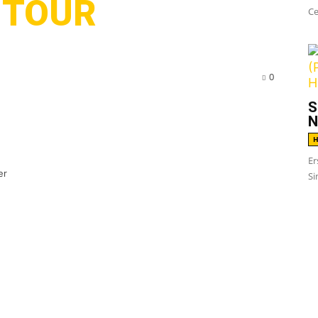
-TOUR
Ce
0
S
N
H
Er
er
Si
ted
begeben sich Jahreszeit entsprechend
werden Zombies zersägt, Mumien tanzen,
ren zerteilen Leichen. Also rumkommen!