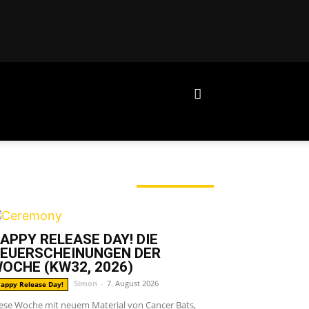
ERADE ANGESAGT
APPY RELEASE DAY! DIE
EUERSCHEINUNGEN DER
OCHE (KW32, 2026)
Simon
-
7. August 2026
appy Release Day!
ese Woche mit neuem Material von Cancer Bats,