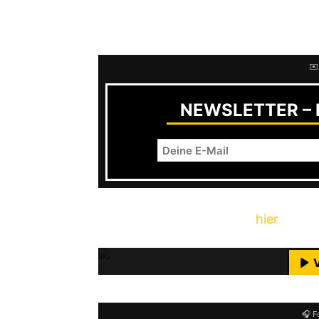
Nach zwei Jahren Zwangspause wird 
live promotet, was auf
Wolverine Re
✉️
NEWSLETTER – R
Mit dem Laden des Videos akzeptie
Svens Review zum Album
hier
.
M
YouTube-I
🎧 F