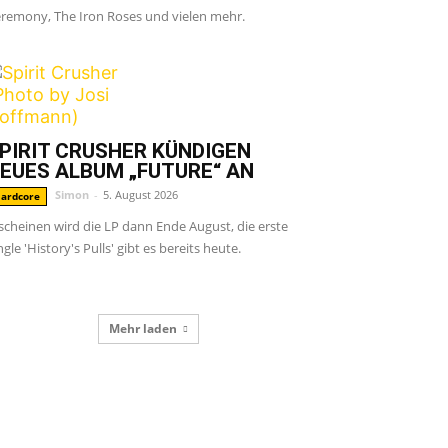
remony, The Iron Roses und vielen mehr.
PIRIT CRUSHER KÜNDIGEN
EUES ALBUM „FUTURE“ AN
Simon
-
5. August 2026
ardcore
scheinen wird die LP dann Ende August, die erste
ngle 'History's Pulls' gibt es bereits heute.
Mehr laden