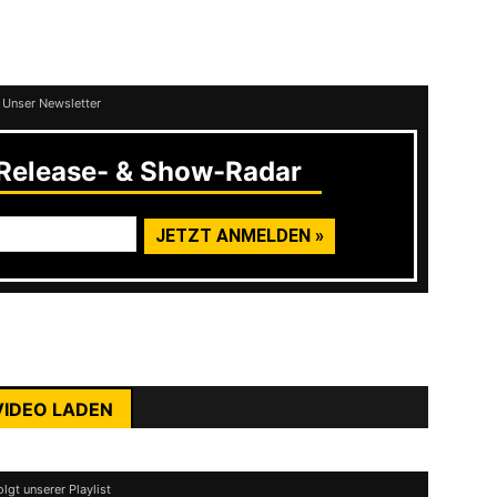
jetzt auch das aktuelle Album
Fiend Nö. 1
cords
erschien.
 Unser Newsletter
elease- & Show-Radar
rst du die Datenschutzerklärung von YouTube.
ehr erfahren
VIDEO LADEN
nhalte immer entsperren
olgt unserer Playlist