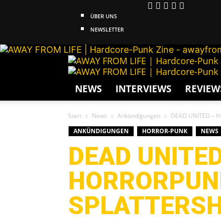
ÜBER UNS
NEWSLETTER
NEWS
INTERVIEWS
REVIEW
Start
News
Ankündigungen
DEAD UNITED – Ho
ANKÜNDIGUNGEN
HORROR-PUNK
NEWS
DEAD UNITED
HORRORPUN
SPLATTERS