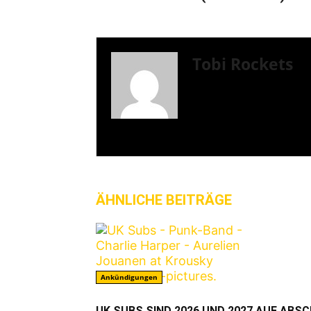
Tobi Rockets
Mein Name ist Tobi. Sei
veranstalte hobbymäßig 
spiele ich bei DEAD 
und veranstalte für den
versuche ich mich in Re
ÄHNLICHE BEITRÄGE
MEHR VO
Ankündigungen
UK SUBS SIND 2026 UND 2027 AUF ABS