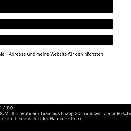
ail-Adresse und meine Website für den nächsten
FROM LIFE heute ein Team aus knapp 20 Freunden, die untersch
 Unsere Leidenschaft für Hardcore-Punk.