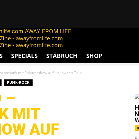
AWAY FROM LIFE
S
SPECIALS
STÄBRUCH
SHOP
rrorpunk mit Splattershow auf Halloween-Tour
PUNK-ROCK
G
 –
H
K MIT
N
W
HOW AUF
H
Di