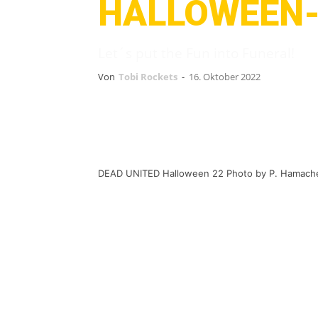
HALLOWEEN
Let´s put the Fun into Funeral!
Von
Tobi Rockets
-
16. Oktober 2022
DEAD UNITED Halloween 22 Photo by P. Hamach
Bisschen in eigener Sache!
Dead Uni
auf Kurztour.
Punkrock auf die Ohren und dabei 
Aliens schleimen rum und irre Dokto