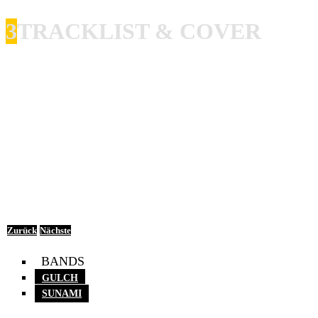
3
TRACKLIST & COVER
Suanmi – Gulch – Split (2021)
Sumami „Die Slow“
Sunami „Step Up“
Gulch „Bolt Swallower“
Gulch „Accelerator“
Zurück
Nächste
BANDS
GULCH
SUNAMI