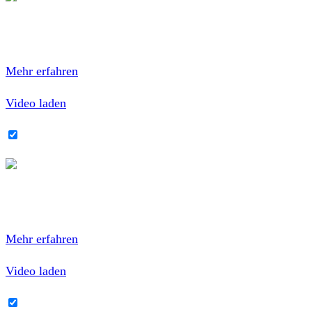
Mit dem Laden des Videos akzeptierst du die
Datenschutzerklärung von YouTube.
Mehr erfahren
Video laden
YouTube-Inhalte immer entsperren
Mit dem Laden des Videos akzeptierst du die
Datenschutzerklärung von YouTube.
Mehr erfahren
Video laden
YouTube-Inhalte immer entsperren