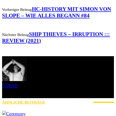
HC-HISTORY MIT SIMON VON
Vorheriger Beitrag
SLOPE – WIE ALLES BEGANN #84
SHIP THIEVES – IRRUPTION :::
Nächster Beitrag
REVIEW (2021)
Simon
» Thin Ice » Das Gelbe vom Oi! » Stäbruch Fest » Gimme Some
Action Shows
ÄHNLICHE BEITRÄGE
MEHR VOM AUTOR