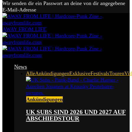
Wir senden dir ein Passwort an deine von dir angegebene
E-Mail-Adresse
AWAY FROM LIFE
News
Alle
Ankündigungen
Exklusive
Festivals
Touren
Vid
Ankündigungen
UK SUBS SIND 2026 UND 2027 AUF
ABSCHIEDSTOUR