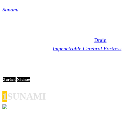
wird. Die Band legte im vergangenen Jahr ihre erste EP
Sunami
vor.
Auch Gulch tragen der Split zwei neue Songs bei. 2020
veröffentlichte die Band um Elliot Morrow und Drummer
Sam Ciaramitaro, der auch als Sänger bei
Drain
aktiv ist,
ihr erstes Studioalbum
Impenetrable Cerebral Fortress
über, das über Closed Casket Activities herausgebracht
wurde. Hier die neuen Songs:
Zurück
Nächste
1
SUNAMI
Mit dem Laden des Videos akzeptierst du die
Datenschutzerklärung von YouTube.