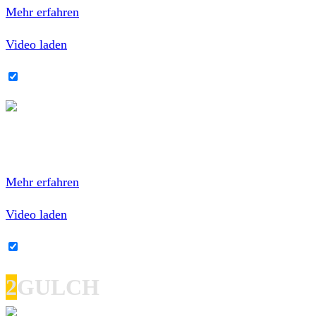
Mehr erfahren
Video laden
YouTube-Inhalte immer entsperren
Mit dem Laden des Videos akzeptierst du die
Datenschutzerklärung von YouTube.
Mehr erfahren
Video laden
YouTube-Inhalte immer entsperren
2
GULCH