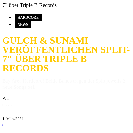
7″ über Triple B Records
HARDCORE
NEWS
GULCH & SUNAMI
VERÖFFENTLICHEN SPLIT-
7″ ÜBER TRIPLE B
RECORDS
Bay Area Hardcore! Beide Bands tragen der Split jeweils 2
neue Songs bei.
Von
Simon
-
1. März 2021
0