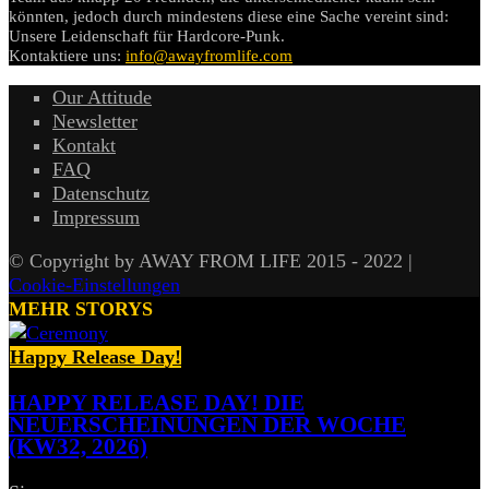
könnten, jedoch durch mindestens diese eine Sache vereint sind:
Unsere Leidenschaft für Hardcore-Punk.
Kontaktiere uns:
info@awayfromlife.com
Our Attitude
Newsletter
Kontakt
FAQ
Datenschutz
Impressum
© Copyright by AWAY FROM LIFE 2015 - 2022 |
Cookie-Einstellungen
MEHR STORYS
Happy Release Day!
HAPPY RELEASE DAY! DIE
NEUERSCHEINUNGEN DER WOCHE
(KW32, 2026)